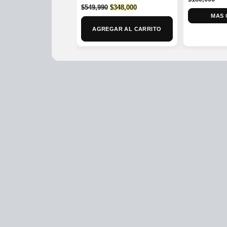
Original
Current
$
549,990
$
348,000
price
price
MAS 
was:
is:
AGREGAR AL CARRITO
$549,990.
$348,000.