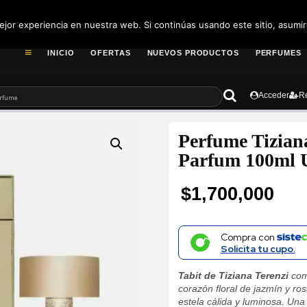
pedidos@fragance
jor experiencia en nuestra web. Si continúas usando este sitio, asumi
INICIO
OFERTAS
NUEVOS PRODUCTOS
PERFUMES
Acceder
Re
Perfume Tiziana
Parfum 100ml 
$
1,700,000
Compra con
Solicita tu cupo.
Tabit de Tiziana Terenzi
com
corazón floral de jazmín y ros
estela cálida y luminosa. Una 