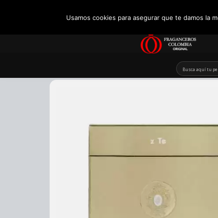
+57 321 5104488
Usamos cookies para asegurar que te damos la me
Skip
to
content