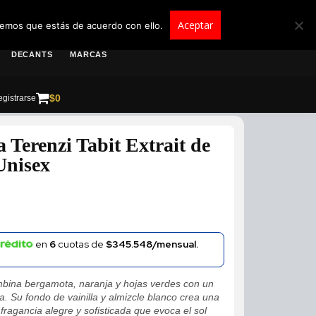
roscolombia.com.co
Aceptar
remos que estás de acuerdo con ello.
DECANTS
MARCAS
$
0
gistrarse
 Terenzi Tabit Extrait de
Unisex
en
6
cuotas de
$345.548/mensual.
bina bergamota, naranja y hojas verdes con un
a. Su fondo de vainilla y almizcle blanco crea una
fragancia alegre y sofisticada que evoca el sol