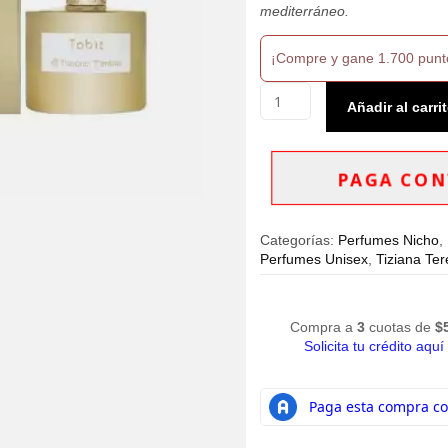
mediterráneo.
¡Compre y gane 1.700 punt
Perfume
Añadir al carri
Tiziana
Terenzi
Tabit
Extrait
PAGA CON
de
Parfum
100ml
Categorías:
Perfumes Nicho
,
Unisex
Perfumes Unisex
,
Tiziana Ter
cantidad
Compra a
3
cuotas de
$
Solicita tu crédito aquí