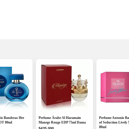
io Banderas Her
Perfume Árabe Al Haramain
Perfume Antonio B
EDT 80ml
Manege Rouge EDP 75ml Dama
of Seduction Livel
80ml
$
435,000