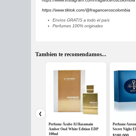
https://www.instagram.com/fraganceroscolombia
https://www.tiktok.com/@fraganceroscolombia
Envíos GRATIS a todo el país
Perfumes 100% originales
Tambien te recomendamos...
❮
Perfume Árabe Al Haramain
Perfume Anton
Amber Oud White Edition EDP
Secret Night 
100ml
$
180,000