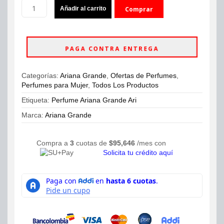
Perfume
Añadir al carrito
Comprar
Ariana
Grande
ahora
Ari
Eau
PAGA CONTRA ENTREGA
De
Parfum
100ml
Categorías:
Ariana Grande
,
Ofertas de Perfumes
,
Mujer
Perfumes para Mujer
,
Todos Los Productos
cantidad
Etiqueta:
Perfume Ariana Grande Ari
Marca:
Ariana Grande
Compra a
3
cuotas de
$
95,646
/mes con
Solicita tu crédito aquí