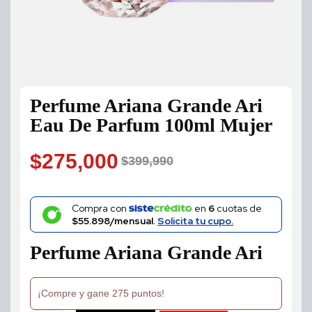
Perfume Ariana Grande Ari
Eau De Parfum 100ml Mujer
$
275,000
$
399,990
Original
Current
price
price
Compra con
en
6
cuotas de
$55.898/mensual.
Solicita tu cupo.
was:
is:
Perfume Ariana Grande Ari
$399,990.
$275,000.
¡Compre y gane 275 puntos!