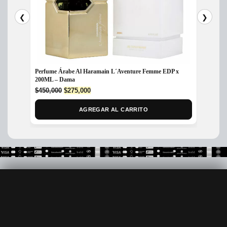
❮
❯
Perfume Árabe Al Haramain L´Aventure Femme EDP x
Perfum
200ML – Dama
$
380,
Original
Current
$
450,000
$
275,000
price
price
was:
is:
AGREGAR AL CARRITO
$450,000.
$275,000.