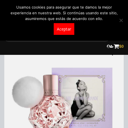
+57 321 5104488
pedidos@fraganceroscolombia.com.co
Usamos cookies para asegurar que te damos la mejor
experiencia en nuestra web. Si continúas usando este sitio,
asumiremos que estás de acuerdo con ello.
Aceptar
Skip
to
¡Oferta!
$
0
content