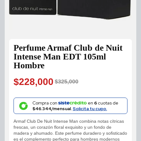
Perfume Armaf Club de Nuit
Intense Man EDT 105ml
Hombre
$
228,000
$
325,000
Original
Current
price
price
Compra con
en
6
cuotas de
$46.344/mensual.
Solicita tu cupo.
was:
is:
Armaf Club De Nuit Intense Man combina notas cítricas
$325,000.
$228,000.
frescas, un corazón floral exquisito y un fondo de
madera y ahumado. Este perfume duradero y sofisticado
es el complemento perfecto para hombres modernos