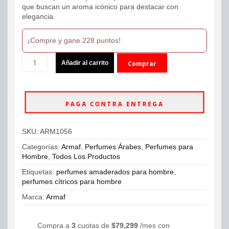
que buscan un aroma icónico para destacar con
elegancia.
¡Compre y gane 228 puntos!
Perfume
Añadir al carrito
Comprar
Armaf
Club
ahora
de
Nuit
PAGA CONTRA ENTREGA
Intense
Man
EDT
SKU:
ARM1056
105ml
Hombre
Categorías:
Armaf
,
Perfumes Árabes
,
Perfumes para
cantidad
Hombre
,
Todos Los Productos
Etiquetas:
perfumes amaderados para hombre
,
perfumes cítricos para hombre
Marca:
Armaf
Compra a
3
cuotas de
$
79,299
/mes con