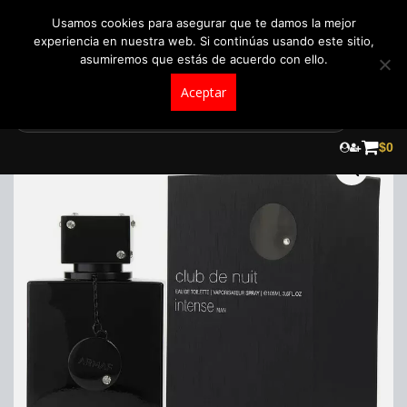
+57 321 5104488
pedidos@fraganceroscolombia.com.co
Usamos cookies para asegurar que te damos la mejor
experiencia en nuestra web. Si continúas usando este sitio,
asumiremos que estás de acuerdo con ello.
Aceptar
Skip
to
¡Oferta!
$
0
content