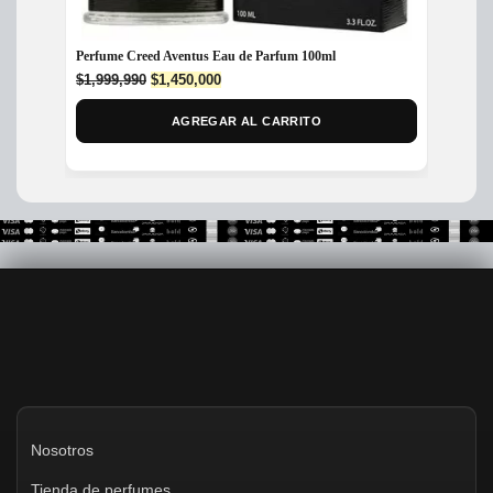
Perfume Creed Aventus Eau de Parfum 100ml
Perfum
Unisex
Original
Current
$
1,999,990
$
1,450,000
price
price
$
699,
was:
is:
AGREGAR AL CARRITO
$1,999,990.
$1,450,000.
Nosotros
Tienda de perfumes