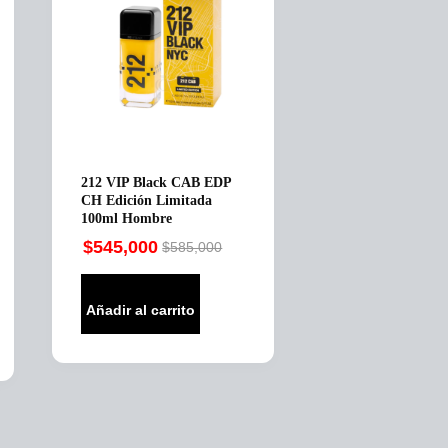
212 VIP Black CAB EDP
CH Edición Limitada
100ml Hombre
$
545,000
$
585,000
Original
Current
price
price
was:
is:
Añadir al carrito
$585,000.
$545,000.