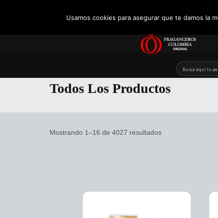
+57 321 5104488
Usamos cookies para asegurar que te damos la me
Skip
to
Todos Los Productos
content
Mostrando 1–16 de 4027 resultados