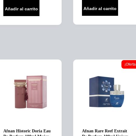
price
price
was:
is:
Añadir al carrito
Añadir al carrito
$710,000.
$555,000.
¡Oferta
Afnan Historic Doria Eau
Afnan Rare Reef Extrait