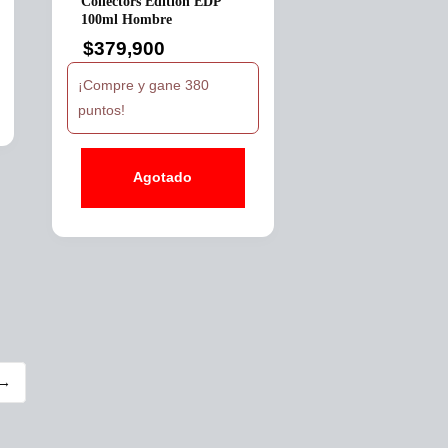
Collectors Edition EDP
100ml Hombre
$
379,900
¡Compre y gane 380
puntos!
Agotado
→