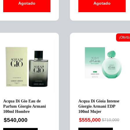
Agotado
Agotado
¡Oferta
Acqua Di Gio Eau de
Acqua Di Gioia Intense
Parfum Giorgio Armani
Giorgio Armani EDP
100ml Hombre
100ml Mujer
$
540,000
$
555,000
$
710,000
Original
Current