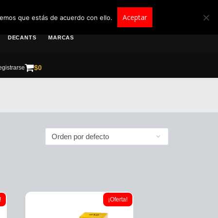
roscolombia.com.co
Aceptar
remos que estás de acuerdo con ello.
DECANTS
MARCAS
$
0
gistrarse
!
¡Oferta!