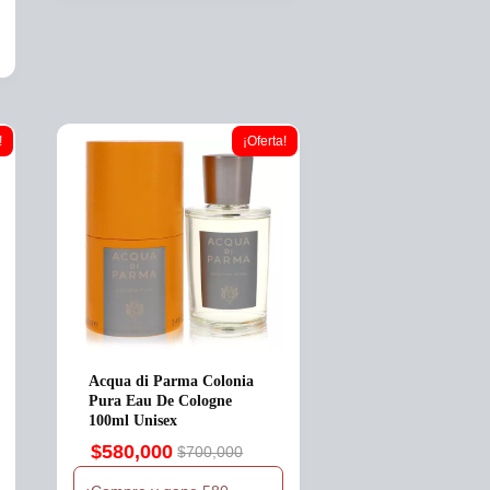
!
¡Oferta!
Acqua di Parma Colonia
Pura Eau De Cologne
100ml Unisex
$
580,000
$
700,000
Original
Current