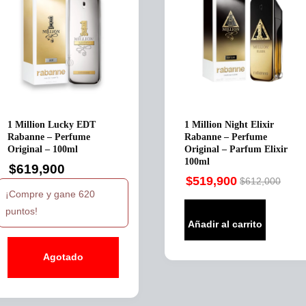
1 Million Lucky EDT
1 Million Night Elixir
Rabanne – Perfume
Rabanne – Perfume
Original – 100ml
Original – Parfum Elixir
100ml
$
619,900
$
519,900
$
612,000
Original
Current
¡Compre y gane 620
price
price
puntos!
was:
is:
Añadir al carrito
$612,000.
$519,900.
Agotado