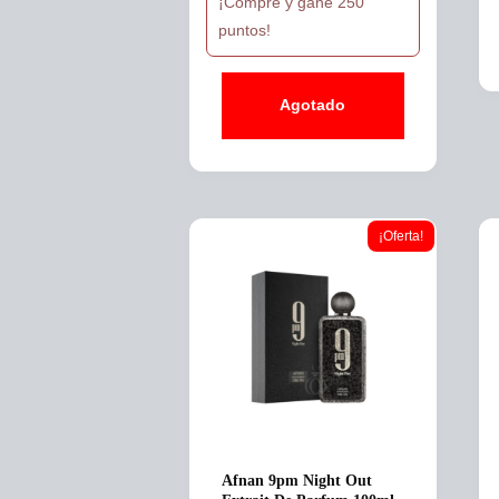
¡Compre y gane 250
puntos!
Agotado
¡Oferta!
Afnan 9pm Night Out