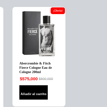
¡Oferta!
Abercrombie & Fitch
Fierce Cologne Eau de
Cologne 200ml
$
575,000
$
800,000
Original
Current
price
price
was:
is:
Añadir al carrito
$800,000.
$575,000.