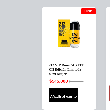
¡Oferta!
212 VIP Rose CAB EDP
CH Edición Limitada
80ml Mujer
$
545,000
$
585,000
Original
Current
price
price
was:
is:
Añadir al carrito
$585,000.
$545,000.