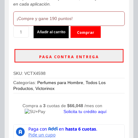
en cada aplicación.
¡Compre y gane 190 puntos!
Perfume
Añadir al carrito
Comprar
Swiss
Army
ahora
Rock
Eau
PAGA CONTRA ENTREGA
de
Toilette
100ml
SKU:
VCTX4598
Hombre
cantidad
Categorías:
Perfumes para Hombre
,
Todos Los
Productos
,
Victorinox
Compra a
3
cuotas de
$
66,048
/mes con
Solicita tu crédito aquí