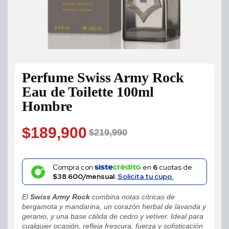
Perfume Swiss Army Rock
Eau de Toilette 100ml
Hombre
$
189,900
$
219,990
Original
Current
price
price
Compra con
en
6
cuotas de
$38.600/mensual.
Solicita tu cupo.
was:
is:
El
Swiss Army Rock
combina notas cítricas de
$219,990.
$189,900.
bergamota y mandarina, un corazón herbal de lavanda y
geranio, y una base cálida de cedro y vetiver. Ideal para
cualquier ocasión, refleja frescura, fuerza y sofisticación