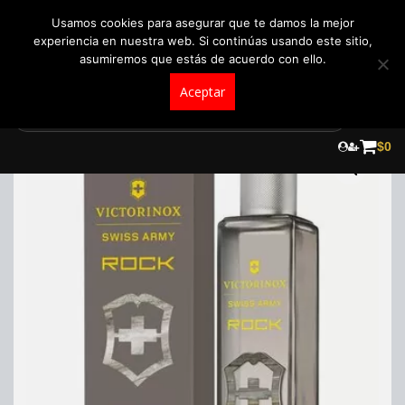
+57 321 5104488
pedidos@fraganceroscolombia.com.co
Usamos cookies para asegurar que te damos la mejor
experiencia en nuestra web. Si continúas usando este sitio,
asumiremos que estás de acuerdo con ello.
Aceptar
Skip
to
¡Oferta!
$
0
content