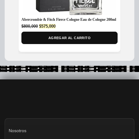
Abercrombie & Fitch Fierce Cologne Eau de Cologne 200ml
Perfum
Unisex
Original
Current
$
800,000
$
575,000
price
price
$
340,
was:
is:
AGREGAR AL CARRITO
$800,000.
$575,000.
Nosotros