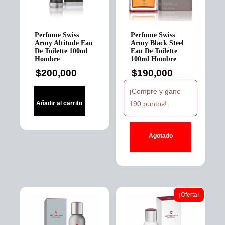
Perfume Swiss
Perfume Swiss
Army Altitude Eau
Army Black Steel
De Toilette 100ml
Eau De Toilette
Hombre
100ml Hombre
$
200,000
$
190,000
¡Compre y gane
190 puntos!
Añadir al carrito
Agotado
¡Oferta!