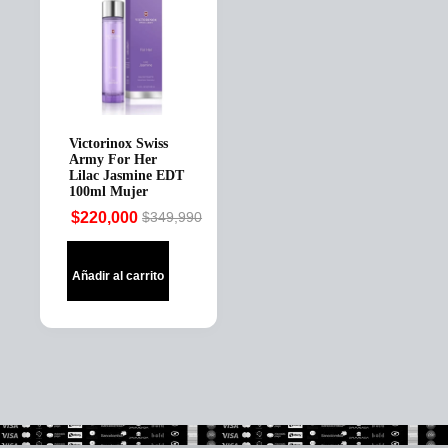
Victorinox Swiss
Army For Her
Lilac Jasmine EDT
100ml Mujer
$
220,000
$
349,990
Original
Current
price
price
was:
is:
Añadir al carrito
$349,990.
$220,000.