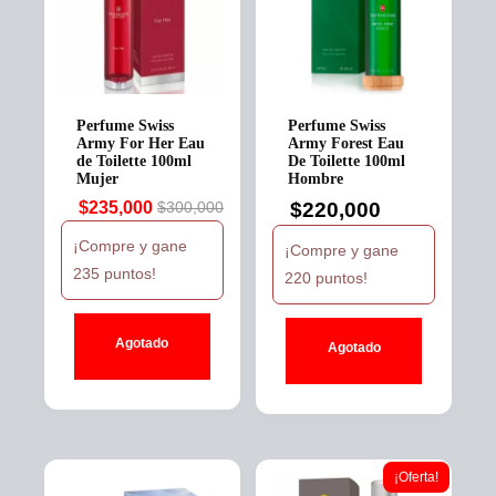
Perfume Swiss
Perfume Swiss
Army For Her Eau
Army Forest Eau
de Toilette 100ml
De Toilette 100ml
Mujer
Hombre
$
235,000
$
220,000
$
300,000
Original
Current
price
price
¡Compre y gane
¡Compre y gane
was:
is:
235 puntos!
220 puntos!
$300,000.
$235,000.
Agotado
Agotado
¡Oferta!