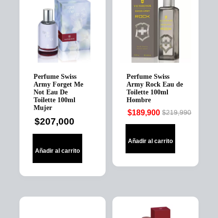
Perfume Swiss
Perfume Swiss
Army Forget Me
Army Rock Eau de
Not Eau De
Toilette 100ml
Toilette 100ml
Hombre
Mujer
$
189,900
$
219,990
Original
Current
$
207,000
price
price
was:
is:
Añadir al carrito
$219,990.
$189,900.
Añadir al carrito