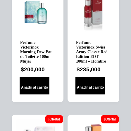
Perfume
Perfume
Victorinox
Victorinox Swiss
Morning Dew Eau
Army Classic Red
de Toilette 100ml
Edition EDT –
Mujer
100ml – Hombre
$
200,000
$
235,000
Añadir al carrito
Añadir al carrito
¡Oferta!
¡Oferta!