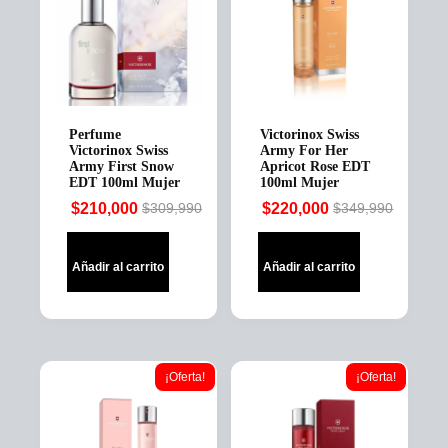
Perfume
Victorinox Swiss
Victorinox Swiss
Army For Her
Army First Snow
Apricot Rose EDT
EDT 100ml Mujer
100ml Mujer
$
210,000
$
220,000
$
309,990
$
349,990
Original
Current
Original
Current
price
price
price
price
was:
is:
was:
is:
Añadir al carrito
Añadir al carrito
$309,990.
$210,000.
$349,990.
$220,000.
¡Oferta!
¡Oferta!