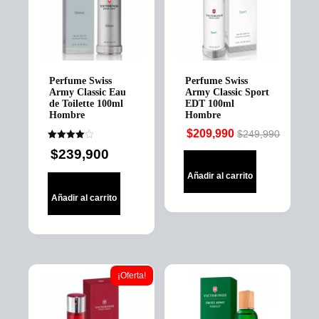
Perfume Swiss
Perfume Swiss
Army Classic Eau
Army Classic Sport
de Toilette 100ml
EDT 100ml
Hombre
Hombre
$
209,990
$
249,990
Original
Current
Valorado
$
239,900
price
price
en
4.00
was:
is:
de 5
Añadir al carrito
$249,990.
$209,990.
Añadir al carrito
¡Oferta!