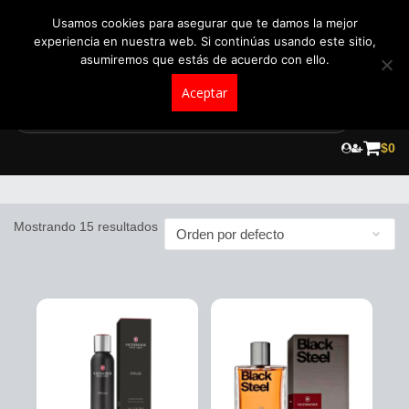
+57 321 5104488
pedidos@fraganceroscolombia.com.co
Usamos cookies para asegurar que te damos la mejor
experiencia en nuestra web. Si continúas usando este sitio,
asumiremos que estás de acuerdo con ello.
Aceptar
Skip
to
$
0
Victorinox
content
Mostrando 15 resultados