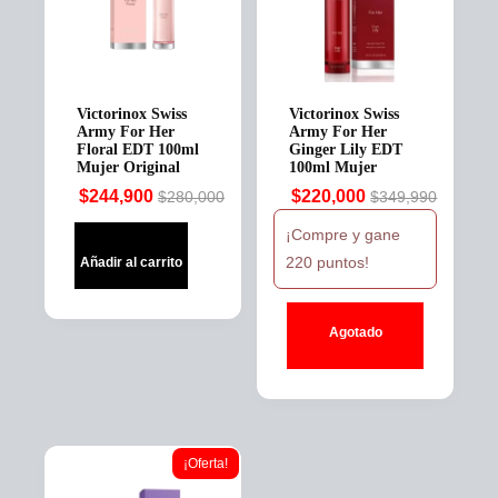
Victorinox Swiss
Victorinox Swiss
Army For Her
Army For Her
Floral EDT 100ml
Ginger Lily EDT
Mujer Original
100ml Mujer
$
244,900
$
220,000
$
280,000
$
349,990
Original
Current
Original
Current
price
price
price
price
¡Compre y gane
was:
is:
was:
is:
220 puntos!
Añadir al carrito
$280,000.
$244,900.
$349,990.
$220,000.
Agotado
¡Oferta!