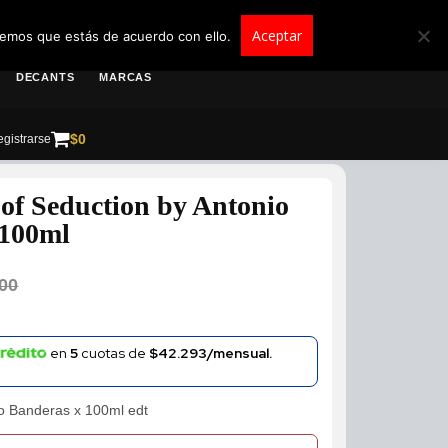
roscolombia.com.co
Aceptar
remos que estás de acuerdo con ello.
DECANTS
MARCAS
$
0
gistrarse
of Seduction by Antonio
100ml
00
en
5
cuotas de
$42.293/mensual.
io Banderas x 100ml edt