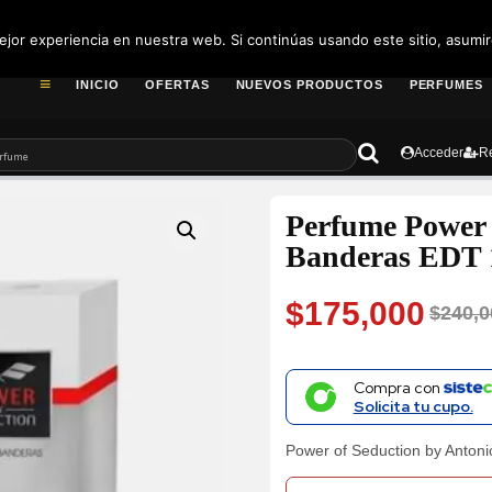
pedidos@fragance
jor experiencia en nuestra web. Si continúas usando este sitio, asumi
INICIO
OFERTAS
NUEVOS PRODUCTOS
PERFUMES
Acceder
Re
Perfume Power 
Banderas EDT 
$
175,000
$
240,0
Original
Current
price
price
Compra con
Solicita tu cupo.
was:
is:
Power of Seduction by Anton
$240,000.
$175,000.