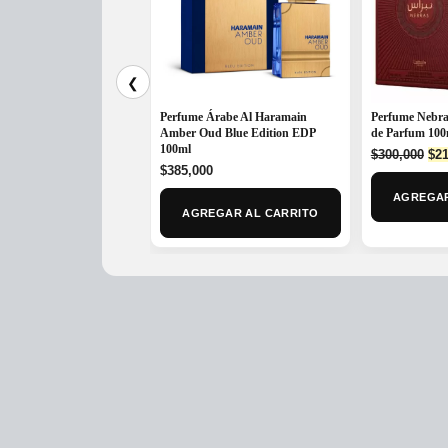
❮
Perfume Árabe Al Haramain
Perfume Nebra
Amber Oud Blue Edition EDP
de Parfum 100
100ml
Ori
$
300,000
$
21
$
385,000
pri
was
AGREGAR
$30
AGREGAR AL CARRITO