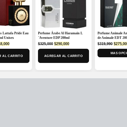
s Lattafa Pride Eau
Perfume Árabe Al Haramain L
Perfume Animale A
ml Unisex
´Aventure EDP 200ml
de Animale EDT 20
ginal
Current
Original
Current
Origina
8,000
$
325,000
$
290,000
$
319,990
$
275,00
ce
price
price
price
price
:
is:
was:
is:
MAS OPC
was:
 AL CARRITO
AGREGAR AL CARRITO
0,000.
$218,000.
$325,000.
$290,000.
$319,99