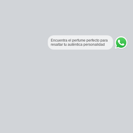
Encuentra el perfume perfecto para
resaltar tu auténtica personalidad
Perfumería Online Fraganceros Colombia
Correo:
pedidos@fraganceroscolombia.com.co
Celular:
+57 321 5104488
Horario de atención: