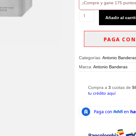
¡Compre y gane 175 puntos
Perfume
Añadir al carri
Power
of
Seduction
by
PAGA CON
Antonio
Banderas
EDT
Categorías:
Antonio Bandera
100ml
cantidad
Marca:
Antonio Banderas
Compra a
3
cuotas de
$
tu crédito aquí