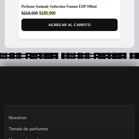
Perfume Animale Seduction Femme EDP 100ml
Perfume
50ml M
Original
Current
$
218,000
$
185,000
price
price
$
279,
was:
is:
AGREGAR AL CARRITO
$218,000.
$185,000.
Nosotros
Tienda de perfumes