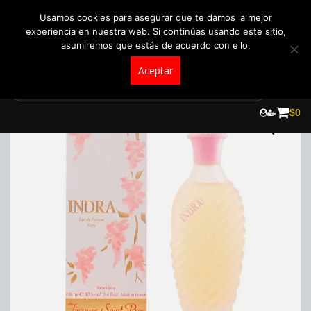
+57 321 5104488
pedidos@fraganceroscolombia.com.co
Usamos cookies para asegurar que te damos la mejor
experiencia en nuestra web. Si continúas usando este sitio,
asumiremos que estás de acuerdo con ello.
Aceptar
Skip
to
$
0
content