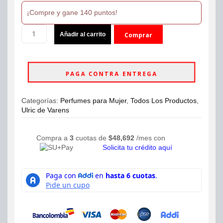
¡Compre y gane 140 puntos!
Perfume
Añadir al carrito
Comprar
Indra
Ulric
ahora
de
Varens
PAGA CONTRA ENTREGA
Eau
de
Parfum
Categorías:
Perfumes para Mujer
,
Todos Los Productos
,
100ml
Ulric de Varens
Mujer
cantidad
Compra a
3
cuotas de
$
48,692
/mes con
Solicita tu crédito aquí