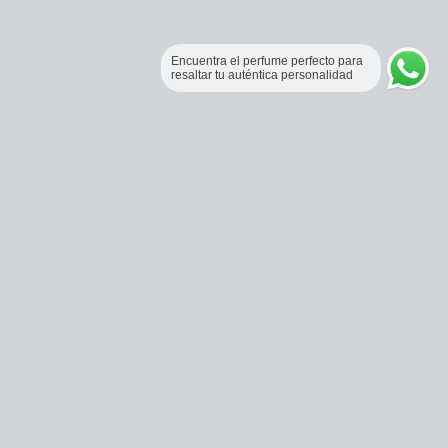
Encuentra el perfume perfecto para
resaltar tu auténtica personalidad
Perfumería Online Fraganceros Colombia
Correo:
pedidos@fraganceroscolombia.com.co
Celular:
+57 321 5104488