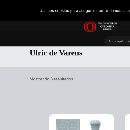
+57 321 5104488
Usamos cookies para asegurar que te damos la me
Skip
to
Ulric de Varens
content
Mostrando 3 resultados