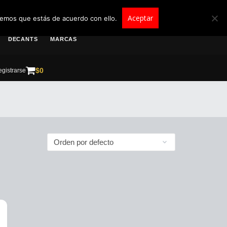
roscolombia.com.co
Aceptar
remos que estás de acuerdo con ello.
DECANTS
MARCAS
$
0
gistrarse