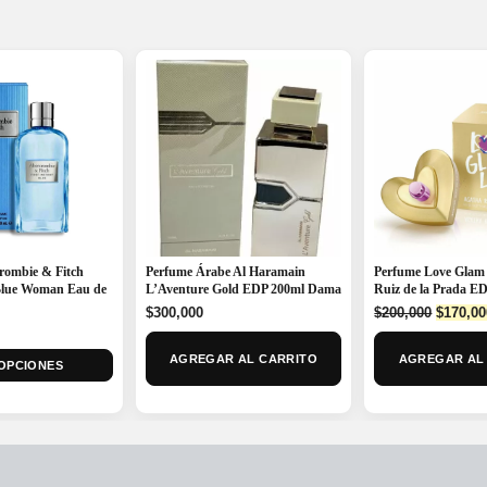
rombie & Fitch
Perfume Árabe Al Haramain
Perfume Love Glam
 Blue Woman Eau de
L’Aventure Gold EDP 200ml Dama
Ruiz de la Prada E
Origina
$
300,000
$
200,000
$
170,00
price
was:
AGREGAR AL CARRITO
AGREGAR AL
OPCIONES
$200,00