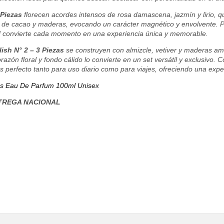
 Piezas
florecen acordes intensos de rosa damascena, jazmín y lirio, q
s de cacao y maderas, evocando un carácter magnético y envolvente. Pe
nd convierte cada momento en una experiencia única y memorable.
lish N° 2 – 3 Piezas
se construyen con almizcle, vetiver y maderas am
orazón floral y fondo cálido lo convierte en un set versátil y exclusivo.
s perfecto tanto para uso diario como para viajes, ofreciendo una experi
zs Eau De Parfum 100ml Unisex
TREGA NACIONAL