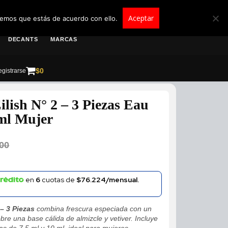
roscolombia.com.co
Aceptar
remos que estás de acuerdo con ello.
DECANTS
MARCAS
$
0
gistrarse
ilish N° 2 – 3 Piezas Eau
ml Mujer
00
en
6
cuotas de
$76.224/mensual.
 – 3 Piezas
combina frescura especiada con un
bre una base cálida de almizcle y vetiver. Incluye
s de 7.5 ml y 10 ml, ideal para mujeres