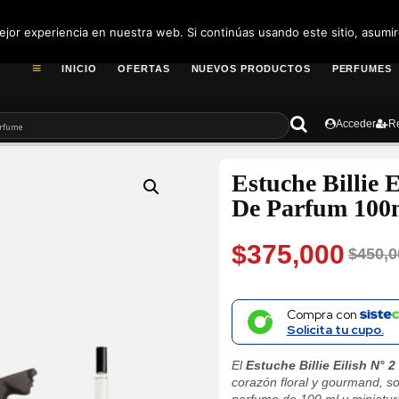
pedidos@fragance
jor experiencia en nuestra web. Si continúas usando este sitio, asumi
INICIO
OFERTAS
NUEVOS PRODUCTOS
PERFUMES
Acceder
Re
Estuche Billie E
De Parfum 100
$
375,000
$
450,0
Original
Current
price
price
Compra con
Solicita tu cupo.
was:
is:
El
Estuche Billie Eilish N° 2
$450,000.
$375,000.
corazón floral y gourmand, so
perfume de 100 ml y miniatura