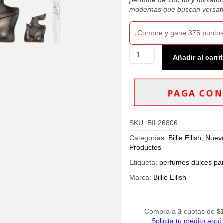
modernas que buscan versati
¡Compre y gane 375 puntos
Estuche
Añadir al carri
Billie
Eilish
N°
2
PAGA CON
-
3
Piezas
SKU:
BIL26806
Eau
De
Categorías:
Billie Eilish
,
Nuev
Parfum
Productos
100ml
Mujer
Etiqueta:
perfumes dulces pa
cantidad
Marca:
Billie Eilish
Compra a
3
cuotas de
$
Solicita tu crédito aquí