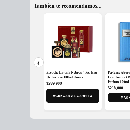
Tambien te recomendamos...
❮
Estuche Lattafa Nebras 4 Pzs Eau
Perfume Aberc
De Parfum 100ml Unisex
First Instinct
Parfum 100ml
$
289,900
$
218,000
AGREGAR AL CARRITO
MAS 