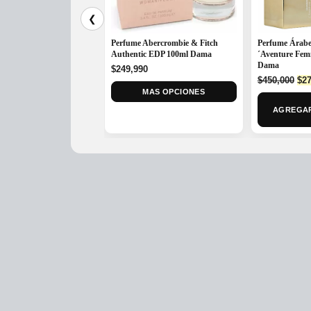
❮
Perfume Abercrombie & Fitch
Perfume Árabe
Authentic EDP 100ml Dama
´Aventure Fe
Dama
$
249,990
Ori
$
450,000
$
27
pri
MAS OPCIONES
was
AGREGAR
$45