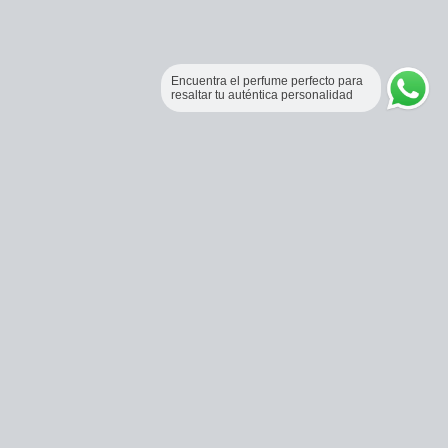
Encuentra el perfume perfecto para
resaltar tu auténtica personalidad
Perfumería Online Fraganceros Colombia
Correo:
pedidos@fraganceroscolombia.com.co
Celular:
+57 321 5104488
Horario de atención:
Lunes a viernes 9:00 AM a 6:00 PM.