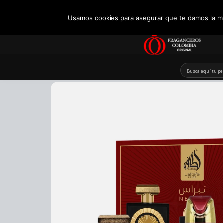
+57 321 5104488
Usamos cookies para asegurar que te damos la me
Skip
to
content