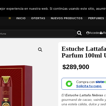
pedidos@fragance
jor experiencia en nuestra web. Si continúas usando este sitio, asumi
INICIO
OFERTAS
NUEVOS PRODUCTOS
PERFUMES
Acceder
Re
Estuche Lattaf
Parfum 100ml 
$
289,900
Compra con
Solicita tu cupo.
El
Estuche Lattafa Nebras
c
gourmand de cacao, vainilla 
una estela cálida, dulce y se