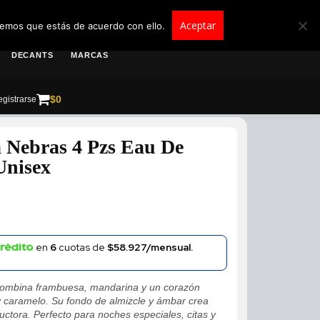
roscolombia.com.co
Aceptar
remos que estás de acuerdo con ello.
DECANTS
MARCAS
$
0
gistrarse
a Nebras 4 Pzs Eau De
Unisex
en
6
cuotas de
$58.927/mensual.
ombina frambuesa, mandarina y un corazón
y caramelo. Su fondo de almizcle y ámbar crea
ductora. Perfecto para noches especiales, citas y