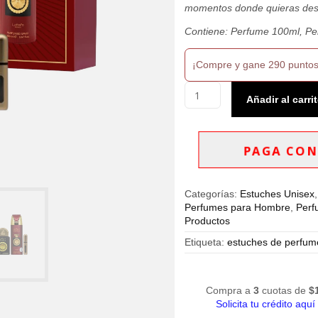
momentos donde quieras des
Contiene: Perfume 100ml, Pe
¡Compre y gane 290 puntos
Estuche
Añadir al carri
Lattafa
Nebras
4
Pzs
PAGA CON
Eau
De
Parfum
Categorías:
Estuches Unisex
100ml
Perfumes para Hombre
,
Perf
Unisex
Productos
cantidad
Etiqueta:
estuches de perfume
Compra a
3
cuotas de
$
Solicita tu crédito aquí