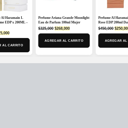
 Al Haramain L
Perfume Ariana Grande Moonlight
Perfume Al Harama
mme EDP x 200ML –
Eau de Parfum 100ml Mujer
Rose EDP 200ml D
Original
Current
Origina
$
325,000
$
268,000
$
450,000
$
250,00
ginal
Current
5,000
price
price
price
ce
price
was:
is:
was:
AGREGAR AL CARRITO
AGREGAR AL
:
is:
$325,000.
$268,000.
$450,00
 AL CARRITO
0,000.
$275,000.