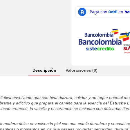
Descripción
Valoraciones (0)
lfativa envolvente que combina dulzura, calidez y un toque oriental 
ibrante y adictivo que prepara el camino para la esencia del
Estuche L
 cacao cremoso, la vainilla y el caramelo se fusionan con delicadas f
 la madera dulce envuelven la piel con una estela duradera y sensual q
ománticas o momentos en los que deseas proyectar seguridad, dulzura y