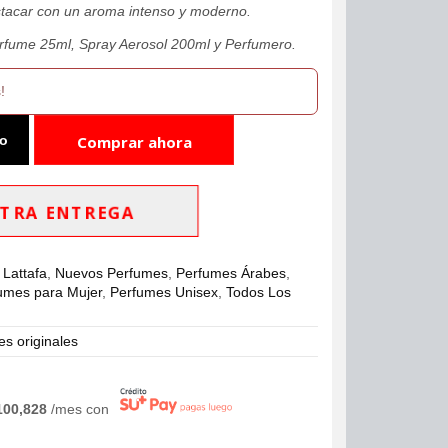
tacar con un aroma intenso y moderno.
rfume 25ml, Spray Aerosol 200ml y Perfumero.
!
to
Comprar ahora
TRA ENTREGA
,
Lattafa
,
Nuevos Perfumes
,
Perfumes Árabes
,
umes para Mujer
,
Perfumes Unisex
,
Todos Los
s originales
100,828
/mes con