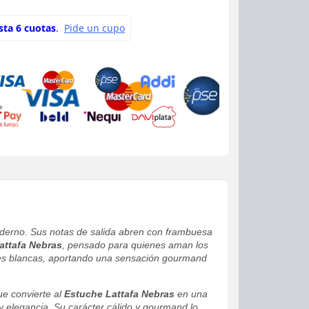
moderno. Sus notas de salida abren con frambuesa
attafa Nebras
, pensado para quienes aman los
lores blancas, aportando una sensación gourmand
ue convierte al
Estuche Lattafa Nebras
en una
 elegancia. Su carácter cálido y gourmand lo