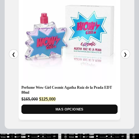
❮
❯
Perfume Wow Girl Cosmic Agatha Ruiz de la Prada EDT
Perfum
80ml
Dama
Original
Current
$
165,000
$
125,000
$
370,
price
price
was:
is:
MAS OPCIONES
$165,000.
$125,000.