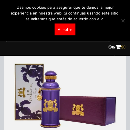
+57 321 5104488
pedidos@fraganceroscolombia.com.co
Usamos cookies para asegurar que te damos la mejor
experiencia en nuestra web. Si continúas usando este sitio,
asumiremos que estás de acuerdo con ello.
Aceptar
Skip
to
$
0
content