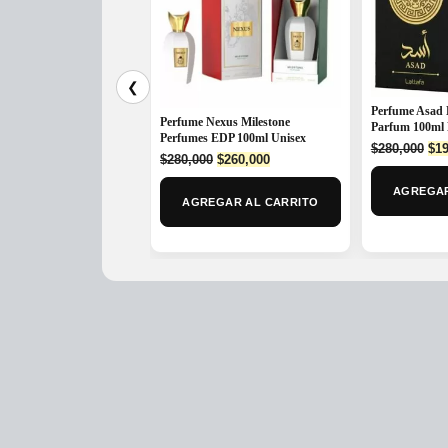
❮
Perfume Asad 
Perfume Nexus Milestone
Parfum 100ml
Perfumes EDP 100ml Unisex
Ori
$
280,000
$
19
Original
Current
$
280,000
$
260,000
pri
price
price
was
AGREGAR
was:
is:
$28
AGREGAR AL CARRITO
$280,000.
$260,000.