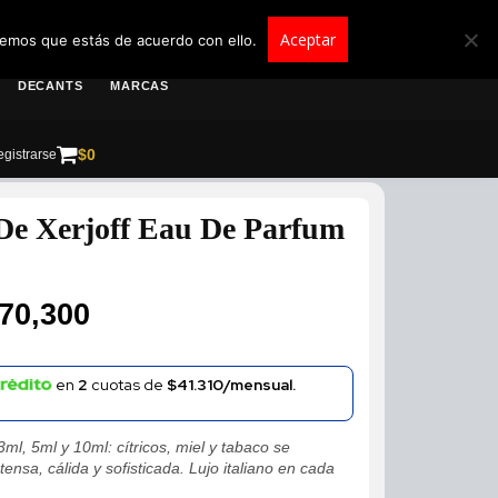
roscolombia.com.co
Aceptar
remos que estás de acuerdo con ello.
DECANTS
MARCAS
$
0
gistrarse
De Xerjoff Eau De Parfum
70,300
en
2
cuotas de
$41.310/mensual.
ml, 5ml y 10ml: cítricos, miel y tabaco se
ensa, cálida y sofisticada. Lujo italiano en cada