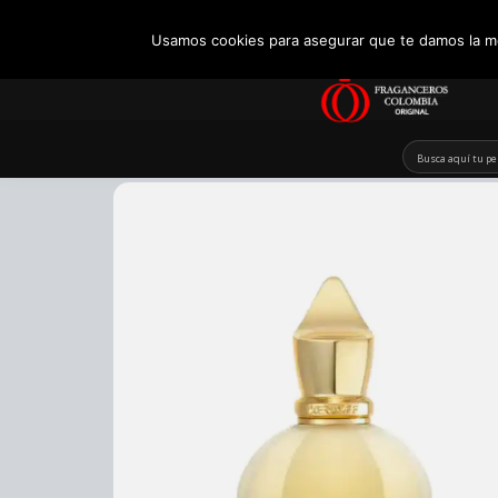
+57 321 5104488
Usamos cookies para asegurar que te damos la me
Skip
to
content