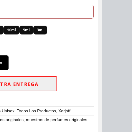
l
10ml
5ml
3ml
to
TRA ENTREGA
 Unisex
,
Todos Los Productos
,
Xerjoff
s originales
,
muestras de perfumes originales