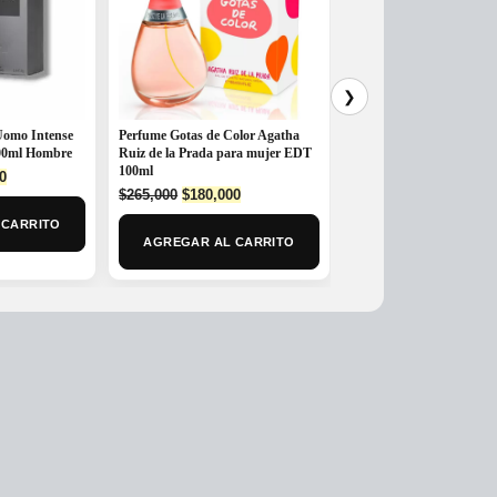
❯
Uomo Intense
Perfume Gotas de Color Agatha
Perfume Lattafa Amethys
100ml Hombre
Ruiz de la Prada para mujer EDT
Parfum 100ml Unisex
100ml
l
Current
Original
Cur
0
$
250,000
$
199,900
Original
Current
price
$
265,000
$
180,000
price
pri
price
price
is:
was:
is:
 CARRITO
AGREGAR AL CAR
was:
is:
0.
$575,000.
$250,000.
$19
AGREGAR AL CARRITO
$265,000.
$180,000.