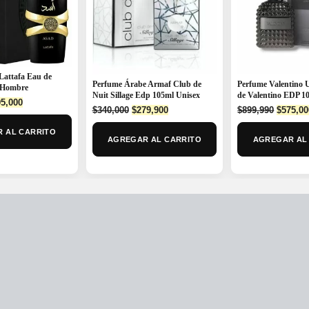
Lattafa Eau de
Perfume Árabe Armaf Club de
Perfume Valentino 
 Hombre
Nuit Sillage Edp 105ml Unisex
de Valentino EDP 
ginal
Current
5,000
Original
Current
Origina
$
340,000
$
279,900
$
899,990
$
575,00
ce
price
price
price
price
:
is:
 AL CARRITO
was:
is:
was:
0,000.
$195,000.
AGREGAR AL CARRITO
AGREGAR AL
$340,000.
$279,900.
$899,99