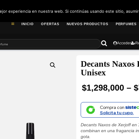
pedidos@fragance
jor experiencia en nuestra web. Si continúas usando este sitio, asumi
INICIO
OFERTAS
NUEVOS PRODUCTOS
PERFUMES
Acceder
Re
Decants Naxos 
Unisex
$
1,298,000
–
$
Price
range:
Compra con
Solicita tu cupo.
$70,300
Decants Naxos de Xerjoff en 3
through
combinan en una fragancia int
gota.