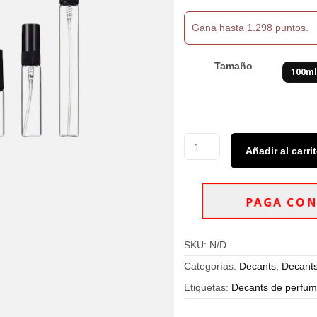
$1,298,000
Gana hasta 1.298 puntos.
Tamaño
100m
Decants
Añadir al carri
Naxos
De
Xerjoff
Eau
PAGA CON
De
Parfum
Unisex
SKU:
N/D
cantidad
Categorías:
Decants
,
Decants
Etiquetas:
Decants de perfume