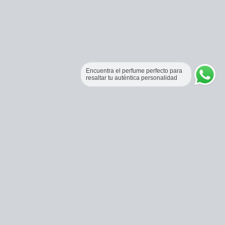
Encuentra el perfume perfecto para
resaltar tu auténtica personalidad
Perfumería Online Fraganceros Colombia
Correo:
pedidos@fraganceroscolombia.com.co
Celular:
+57 321 5104488