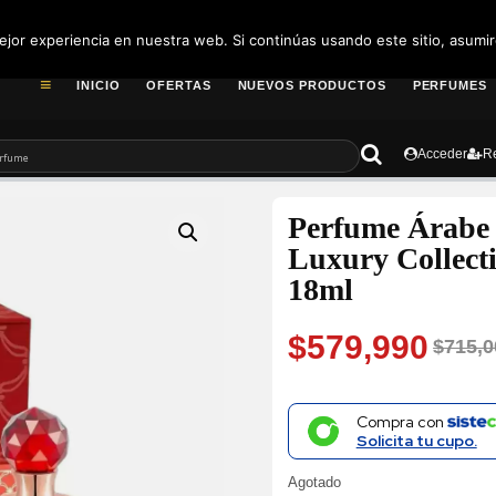
pedidos@fragance
jor experiencia en nuestra web. Si continúas usando este sitio, asumi
INICIO
OFERTAS
NUEVOS PRODUCTOS
PERFUMES
Acceder
Re
Perfume Árabe
Luxury Collect
18ml
$
579,990
$
715,0
Original
Current
price
price
Compra con
Solicita tu cupo.
was:
is:
Agotado