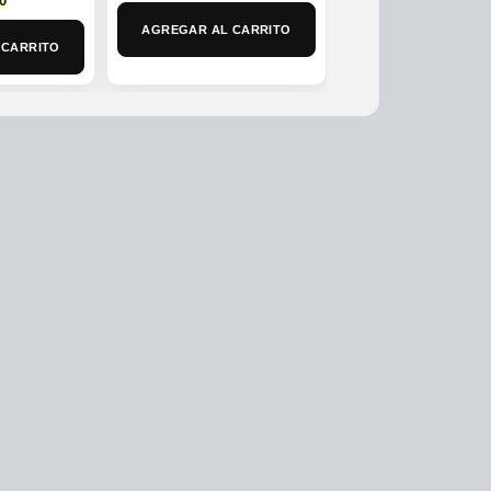
0
price
AGREGAR AL CARRITO
AGREGAR AL CAR
is:
 CARRITO
0.
$375,000.