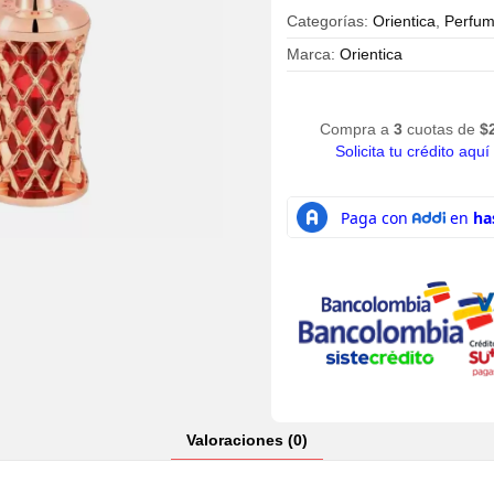
$715,000.
$579,990.
Categorías:
Orientica
,
Perfum
Marca:
Orientica
Compra a
3
cuotas de
$
Solicita tu crédito aquí
Valoraciones (0)