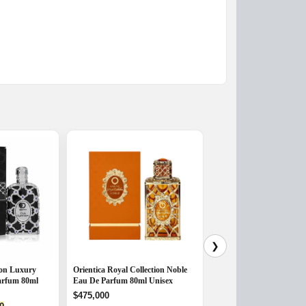
❯
ron Luxury
Orientica Royal Collection Noble
Perfume Árabe Orientica
Parfum 80ml
Eau De Parfum 80ml Unisex
Bleu Eau de Parfum 150
$
475,000
$
510,000
l
Current