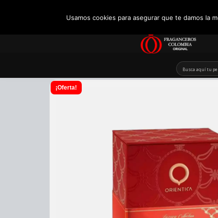
+57 321 5104488
Usamos cookies para asegurar que te damos la me
Skip
to
content
¡Oferta!