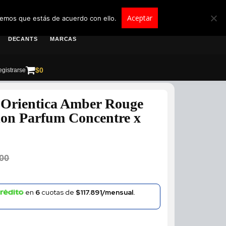
roscolombia.com.co
Aceptar
remos que estás de acuerdo con ello.
DECANTS
MARCAS
$
0
gistrarse
 Orientica Amber Rouge
ion Parfum Concentre x
00
en
6
cuotas de
$117.891/mensual.