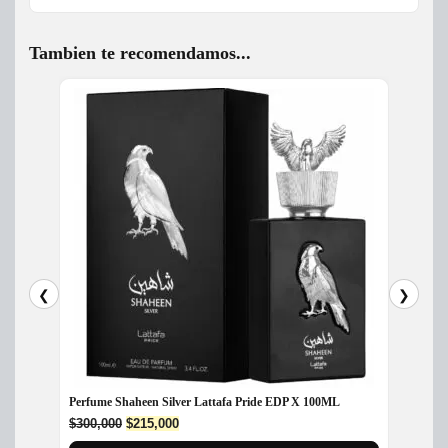
Tambien te recomendamos...
❮
❯
Perfume Shaheen Silver Lattafa Pride EDP X 100ML
Perfume
mujer 
Original
Current
$
300,000
$
215,000
price
price
$
265,