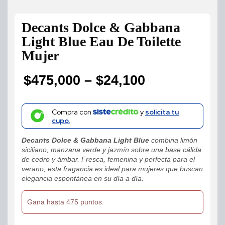
Decants Dolce & Gabbana
Light Blue Eau De Toilette
Mujer
$
475,000
–
$
24,100
Price
range:
Compra con
y
solicita tu
cupo.
$24,100
Decants Dolce & Gabbana Light Blue
combina limón
through
siciliano, manzana verde y jazmín sobre una base cálida
de cedro y ámbar. Fresca, femenina y perfecta para el
$475,000
verano, esta fragancia es ideal para mujeres que buscan
elegancia espontánea en su día a día.
Gana hasta 475 puntos.