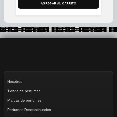
was:
is:
AGREGAR AL CARRITO
$300,000.
$215,000.
Nosotros
Tienda de perfumes
Marcas de perfumes
Perfumes Descontinuados