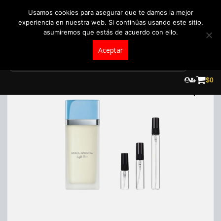
+57 321 5104488
pedidos@fraganceroscolombia.com.co
Usamos cookies para asegurar que te damos la mejor
experiencia en nuestra web. Si continúas usando este sitio,
asumiremos que estás de acuerdo con ello.
Aceptar
Skip
to
$
0
content