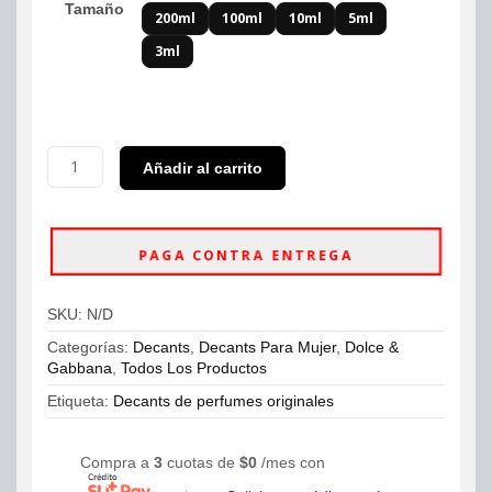
Tamaño
200ml
100ml
10ml
5ml
3ml
Decants
Añadir al carrito
Dolce
&
Gabbana
Light
PAGA CONTRA ENTREGA
Blue
Eau
De
SKU:
N/D
Toilette
Mujer
Categorías:
Decants
,
Decants Para Mujer
,
Dolce &
cantidad
Gabbana
,
Todos Los Productos
Etiqueta:
Decants de perfumes originales
Compra a
3
cuotas de
$
0
/mes con