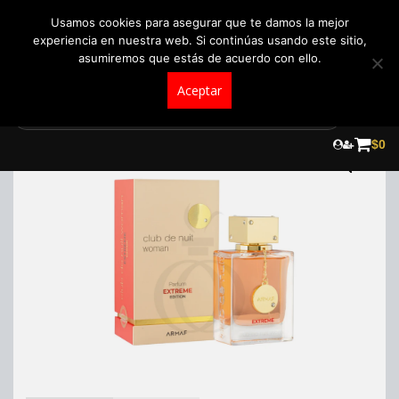
+57 321 5104488
pedidos@fraganceroscolombia.com.co
Usamos cookies para asegurar que te damos la mejor
experiencia en nuestra web. Si continúas usando este sitio,
asumiremos que estás de acuerdo con ello.
Aceptar
Skip
to
$
0
content