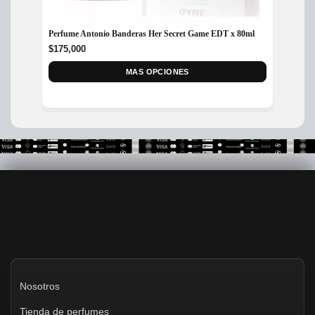
Perfume Antonio Banderas Her Secret Game EDT x 80ml
Perfum
200ML
$
175,000
$
450,
MAS OPCIONES
Nosotros
Tienda de perfumes