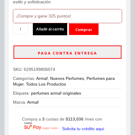
estilo y sofisticación.
¡Compre y gane 325 puntos!
Armaf
Añadir al carrito
Comprar
Club
De
ahora
Nuit
Woman
PAGA CONTRA ENTREGA
Parfum
Extreme
Edition
SKU:
6295199806074
105ml
cantidad
Categorías:
Armaf
,
Nuevos Perfumes
,
Perfumes para
Mujer
,
Todos Los Productos
Etiqueta:
perfumes armaf originales
Marca:
Armaf
Compra a
3
cuotas de
$
113,036
/mes con
Solicita tu crédito aquí