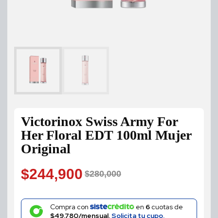
Victorinox Swiss Army For
Her Floral EDT 100ml Mujer
Original
$
244,900
$
280,000
Original
Current
price
price
Compra con
en
6
cuotas de
$49.780/mensual.
Solicita tu cupo.