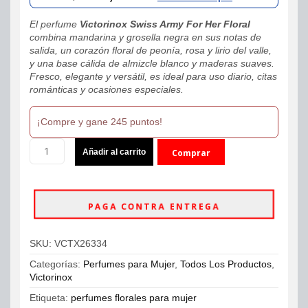
was:
is:
El perfume
Victorinox Swiss Army For Her Floral
$280,000.
$244,900.
combina mandarina y grosella negra en sus notas de
salida, un corazón floral de peonía, rosa y lirio del valle,
y una base cálida de almizcle blanco y maderas suaves.
Fresco, elegante y versátil, es ideal para uso diario, citas
románticas y ocasiones especiales.
¡Compre y gane 245 puntos!
Victorinox
Añadir al carrito
Comprar
Swiss
Army
ahora
For
Her
PAGA CONTRA ENTREGA
Floral
EDT
100ml
SKU:
VCTX26334
Mujer
Original
Categorías:
Perfumes para Mujer
,
Todos Los Productos
,
cantidad
Victorinox
Etiqueta:
perfumes florales para mujer