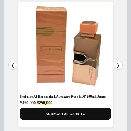
❮
❯
Perfume Al Haramain LAventure Rose EDP 200ml Dama
Perfume
50ml M
Original
Current
$
450,000
$
250,000
price
price
$
279,
was:
is:
AGREGAR AL CARRITO
$450,000.
$250,000.