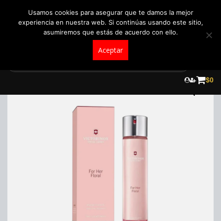
+57 321 5104488
pedidos@fraganceroscolombia.com.co
Usamos cookies para asegurar que te damos la mejor
experiencia en nuestra web. Si continúas usando este sitio,
asumiremos que estás de acuerdo con ello.
Aceptar
Skip
to
¡Oferta!
$
0
content