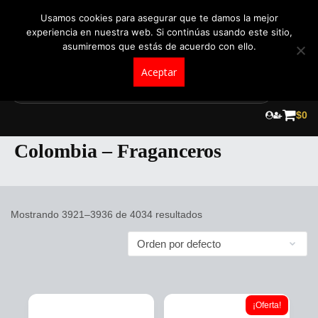
+57 321 5104488
pedidos@fraganceroscolombia.com.co
Usamos cookies para asegurar que te damos la mejor
experiencia en nuestra web. Si continúas usando este sitio,
asumiremos que estás de acuerdo con ello.
Aceptar
Skip
to
$
0
Tienda de Perfumes Originales en
content
Colombia – Fraganceros
Mostrando 3921–3936 de 4034 resultados
¡Oferta!