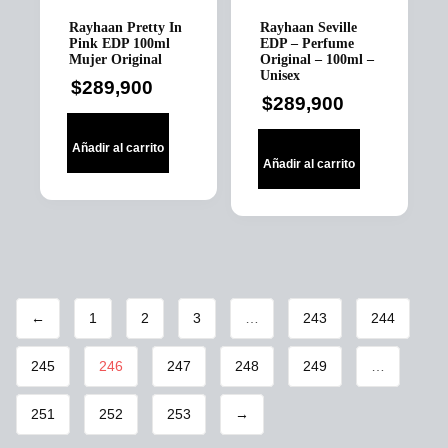
Rayhaan Pretty In
Rayhaan Seville
Pink EDP 100ml
EDP – Perfume
Mujer Original
Original – 100ml –
Unisex
$
289,900
$
289,900
Añadir al carrito
Añadir al carrito
←
1
2
3
…
243
244
245
246
247
248
249
…
251
252
253
→