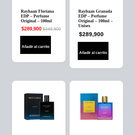
Rayhaan Floriana
Rayhaan Granada
EDP – Perfume
EDP – Perfume
Original – 100ml
Original – 100ml –
Unisex
$
289,900
$
349,900
Original
Current
$
289,900
price
price
was:
is:
Añadir al carrito
$349,900.
$289,900.
Añadir al carrito