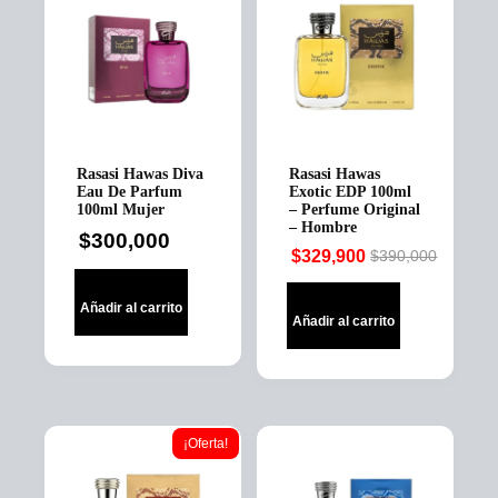
Rasasi Hawas Diva
Rasasi Hawas
Eau De Parfum
Exotic EDP 100ml
100ml Mujer
– Perfume Original
– Hombre
$
300,000
$
329,900
$
390,000
Original
Current
price
price
Añadir al carrito
was:
is:
Añadir al carrito
$390,000.
$329,900.
¡Oferta!