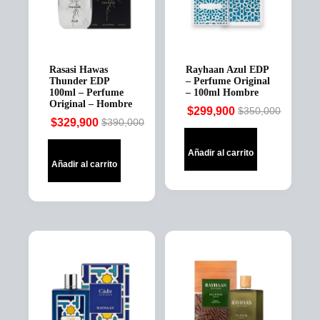
Rasasi Hawas
Rayhaan Azul EDP
Thunder EDP
– Perfume Original
100ml – Perfume
– 100ml Hombre
Original – Hombre
$
299,900
$
350,000
Original
Current
$
329,900
$
390,000
Original
Current
price
price
price
price
was:
is:
Añadir al carrito
was:
is:
$350,000.
$299,900.
Añadir al carrito
$390,000.
$329,900.