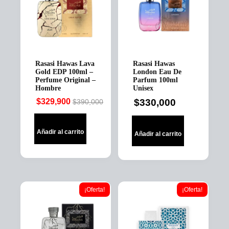
Rasasi Hawas Lava
Rasasi Hawas
Gold EDP 100ml –
London Eau De
Perfume Original –
Parfum 100ml
Hombre
Unisex
$
329,900
$
330,000
$
390,000
Original
Current
price
price
was:
is:
Añadir al carrito
Añadir al carrito
$390,000.
$329,900.
¡Oferta!
¡Oferta!