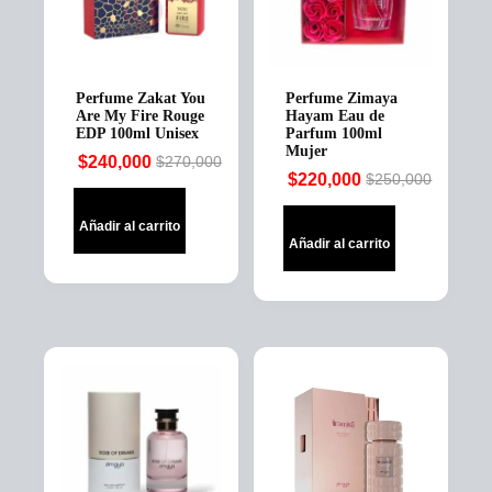
Perfume Zakat You
Perfume Zimaya
Are My Fire Rouge
Hayam Eau de
EDP 100ml Unisex
Parfum 100ml
Mujer
$
240,000
$
270,000
Original
Current
$
220,000
$
250,000
Original
Current
price
price
price
price
was:
is:
Añadir al carrito
was:
is:
$270,000.
$240,000.
Añadir al carrito
$250,000.
$220,000.