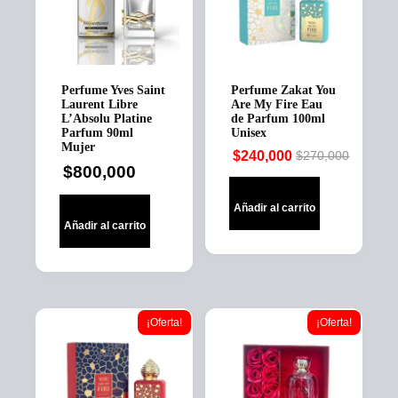
Perfume Yves Saint
Perfume Zakat You
Laurent Libre
Are My Fire Eau
L’Absolu Platine
de Parfum 100ml
Parfum 90ml
Unisex
Mujer
$
240,000
$
270,000
Original
Current
$
800,000
price
price
was:
is:
Añadir al carrito
$270,000.
$240,000.
Añadir al carrito
¡Oferta!
¡Oferta!