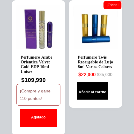
¡Oferta!
Perfumero Árabe
Perfumero Twis
Orientica Velvet
Recargable de Lujo
Gold EDP 10ml
8ml Varios Colores
Unisex
$
22,000
$
35,000
Original
Current
$
109,990
price
price
was:
is:
¡Compre y gane
Añadir al carrito
$35,000.
$22,000.
110 puntos!
Agotado