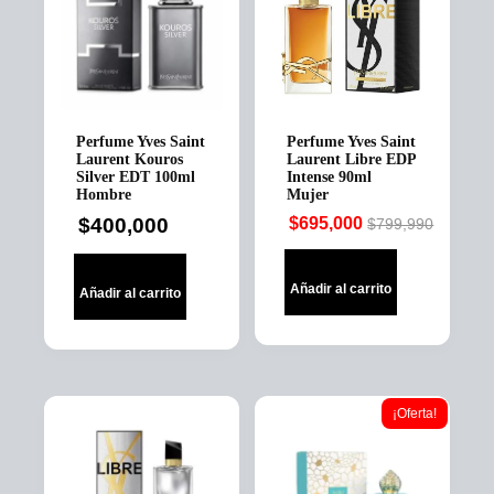
Perfume Yves Saint
Perfume Yves Saint
Laurent Kouros
Laurent Libre EDP
Silver EDT 100ml
Intense 90ml
Hombre
Mujer
$
400,000
$
695,000
$
799,990
Original
Current
price
price
was:
is:
Añadir al carrito
Añadir al carrito
$799,990.
$695,000.
¡Oferta!