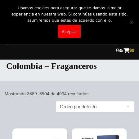
+57 321 5104488
pedidos@fraganceroscolombia.com.co
Usamos cookies para asegurar que te damos la mejor
experiencia en nuestra web. Si continúas usando este sitio,
asumiremos que estás de acuerdo con ello.
Aceptar
Skip
to
$
0
Tienda de Perfumes Originales en
content
Colombia – Fraganceros
Mostrando 3889–3904 de 4034 resultados