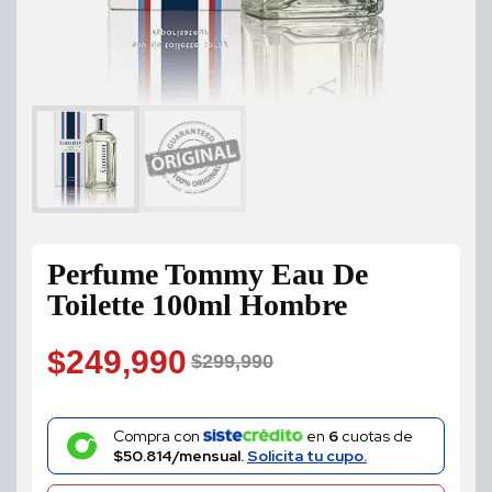
Perfume Tommy Eau De
Toilette 100ml Hombre
$
249,990
$
299,990
Original
Current
price
price
Compra con
en
6
cuotas de
$50.814/mensual.
Solicita tu cupo.
was:
is: