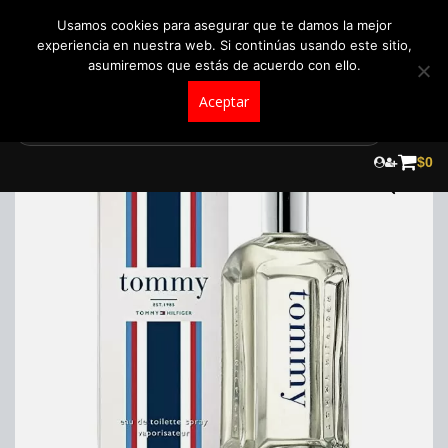
+57 321 5104488
pedidos@fraganceroscolombia.com.co
Usamos cookies para asegurar que te damos la mejor
experiencia en nuestra web. Si continúas usando este sitio,
asumiremos que estás de acuerdo con ello.
Aceptar
Skip
to
¡Oferta!
$
0
content