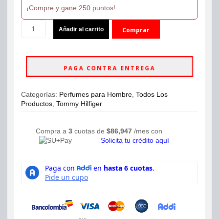
¡Compre y gane 250 puntos!
$299,990.
$249,990.
Perfume
Añadir al carrito
Comprar
Tommy
Eau
ahora
De
Toilette
PAGA CONTRA ENTREGA
100ml
Hombre
cantidad
Categorías:
Perfumes para Hombre
,
Todos Los
Productos
,
Tommy Hilfiger
Compra a
3
cuotas de
$
86,947
/mes con
Solicita tu crédito aquí