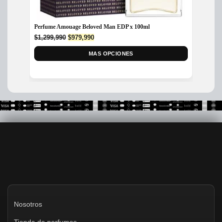
Perfume Amouage Beloved Man EDP x 100ml
Perfum
100ml
Original
Current
$
1,299,990
$
979,990
price
price
$
385,
was:
MAS OPCIONES
is:
$1,299,990.
$979,990.
Nosotros