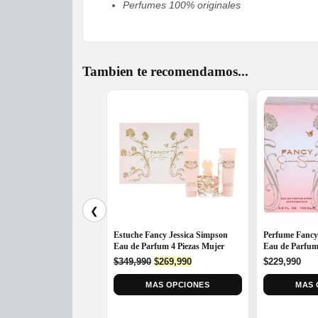
Perfumes 100% originales
Tambien te recomendamos...
❮
Estuche Fancy Jessica Simpson
Perfume Fancy
Eau de Parfum 4 Piezas Mujer
Eau de Parfum
Original
Current
$
349,990
$
269,990
$
229,990
price
price
MAS OPCIONES
was:
is:
MAS 
$349,990.
$269,990.