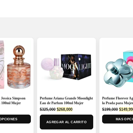
 Jessica Simpson
Perfume Ariana Grande Moonlight
Perfume Florever A
 100ml Mujer
Eau de Parfum 100ml Mujer
la Prada para Muje
Original
Current
Origina
$
325,000
$
268,000
$
199,000
$
149,99
price
price
price
OPCIONES
was:
is:
MAS OPC
was:
AGREGAR AL CARRITO
$325,000.
$268,000.
$199,00