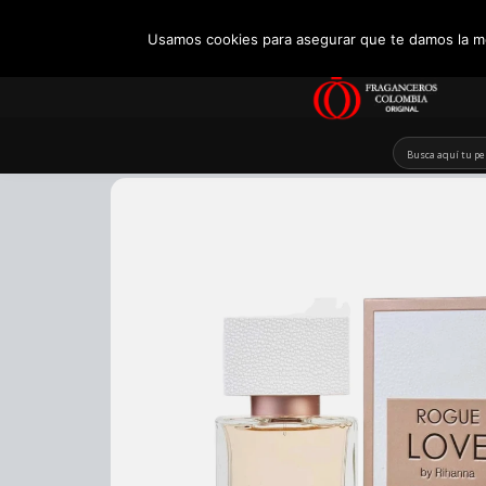
+57 321 5104488
Usamos cookies para asegurar que te damos la me
Skip
to
content