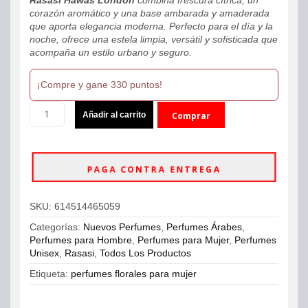
corazón aromático y una base ambarada y amaderada
que aporta elegancia moderna. Perfecto para el día y la
noche, ofrece una estela limpia, versátil y sofisticada que
acompaña un estilo urbano y seguro.
¡Compre y gane 330 puntos!
Rasasi
Añadir al carrito
Comprar
Hawas
London
ahora
Eau
De
PAGA CONTRA ENTREGA
Parfum
100ml
Unisex
SKU:
614514465059
cantidad
Categorías:
Nuevos Perfumes
,
Perfumes Árabes
,
Perfumes para Hombre
,
Perfumes para Mujer
,
Perfumes
Unisex
,
Rasasi
,
Todos Los Productos
Etiqueta:
perfumes florales para mujer