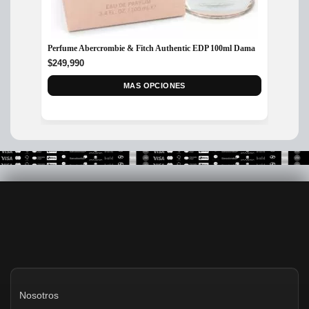
Perfume Abercrombie & Fitch Authentic EDP 100ml Dama
Perfum
$
249,990
$
175,
MAS OPCIONES
Nosotros