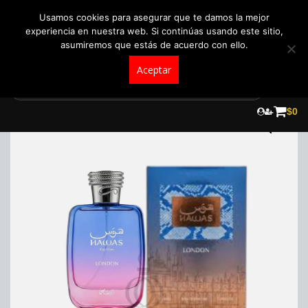
+57 321 5104488
pedidos@fraganceroscolombia.com.co
Usamos cookies para asegurar que te damos la mejor
experiencia en nuestra web. Si continúas usando este sitio,
asumiremos que estás de acuerdo con ello.
Aceptar
Skip
to
$
0
content