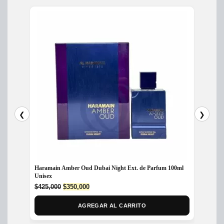
❮
❯
Haramain Amber Oud Dubai Night Ext. de Parfum 100ml
Perfum
Unisex
$
395,
Original
Current
$
425,000
$
350,000
price
price
was:
is:
AGREGAR AL CARRITO
$425,000.
$350,000.