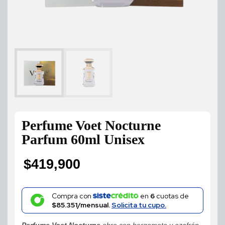
Perfume Voet Nocturne
Parfum 60ml Unisex
$
419,900
Compra con
en
6
cuotas de
$85.351/mensual.
Solicita tu cupo.
Perfume Voet Nocturne
abre con bergamota y azafrán,