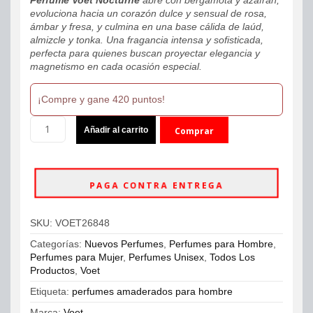
evoluciona hacia un corazón dulce y sensual de rosa,
ámbar y fresa, y culmina en una base cálida de laúd,
almizcle y tonka. Una fragancia intensa y sofisticada,
perfecta para quienes buscan proyectar elegancia y
magnetismo en cada ocasión especial.
¡Compre y gane 420 puntos!
Perfume
Añadir al carrito
Comprar
Voet
Nocturne
ahora
Parfum
60ml
PAGA CONTRA ENTREGA
Unisex
cantidad
SKU:
VOET26848
Categorías:
Nuevos Perfumes
,
Perfumes para Hombre
,
Perfumes para Mujer
,
Perfumes Unisex
,
Todos Los
Productos
,
Voet
Etiqueta:
perfumes amaderados para hombre
Marca:
Voet