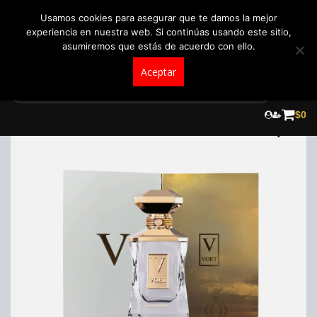
+57 321 5104488
pedidos@fraganceroscolombia.com.co
Usamos cookies para asegurar que te damos la mejor
experiencia en nuestra web. Si continúas usando este sitio,
asumiremos que estás de acuerdo con ello.
Aceptar
Skip
to
$
0
content