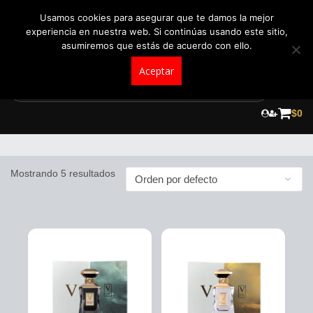
+57 321 5104488
pedidos@fraganceroscolombia.com.co
Usamos cookies para asegurar que te damos la mejor
experiencia en nuestra web. Si continúas usando este sitio,
asumiremos que estás de acuerdo con ello.
Aceptar
Skip
to
$
0
Voet
content
Mostrando 5 resultados