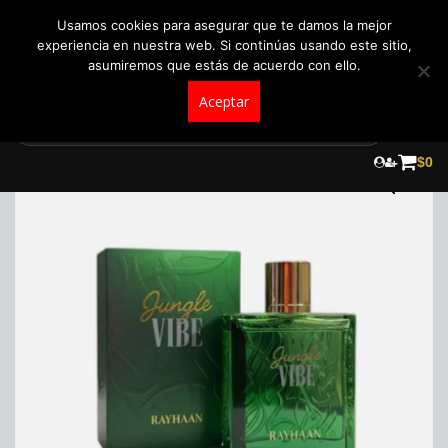
+57 321 5104488
pedidos@fraganceroscolombia.com.co
Usamos cookies para asegurar que te damos la mejor
experiencia en nuestra web. Si continúas usando este sitio,
asumiremos que estás de acuerdo con ello.
Aceptar
Skip
to
$
0
content