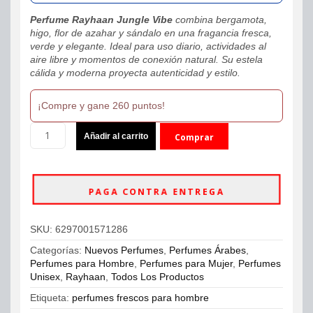
Perfume Rayhaan Jungle Vibe
combina bergamota,
higo, flor de azahar y sándalo en una fragancia fresca,
verde y elegante. Ideal para uso diario, actividades al
aire libre y momentos de conexión natural. Su estela
cálida y moderna proyecta autenticidad y estilo.
¡Compre y gane 260 puntos!
Perfume
Añadir al carrito
Comprar
Rayhaan
Jungle
ahora
Vibe
Eau
PAGA CONTRA ENTREGA
De
Parfum
100ml
SKU:
6297001571286
Unisex
cantidad
Categorías:
Nuevos Perfumes
,
Perfumes Árabes
,
Perfumes para Hombre
,
Perfumes para Mujer
,
Perfumes
Unisex
,
Rayhaan
,
Todos Los Productos
Etiqueta:
perfumes frescos para hombre