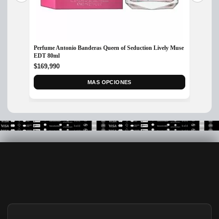
Perfume Antonio Banderas Queen of Seduction Lively Muse
Perfum
EDT 80ml
$
175,
$
169,990
MAS OPCIONES