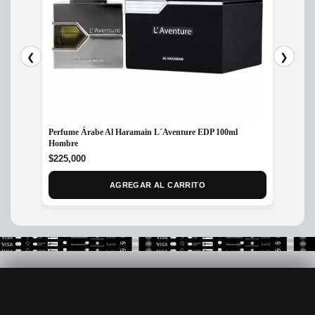
❮
❯
Perfume Árabe Al Haramain L´Aventure EDP 100ml
Perfum
Hombre
100ml
$
225,000
$
240,
AGREGAR AL CARRITO