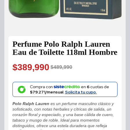
Perfume Polo Ralph Lauren
Eau de Toilette 118ml Hombre
$
389,990
$
489,990
Original
Current
price
price
Compra con
en
6
cuotas de
$79.271/mensual.
Solicita tu cupo.
was:
is:
Polo Ralph Lauren
es un perfume masculino clásico y
$489,990.
$389,990.
sofisticado, con notas herbales y cítricas de salida, un
corazón floral y especiado, y una base cálida de cuero,
tabaco y musgo de roble. Ideal para momentos
distinguidos, ofrece una estela duradera que refleja