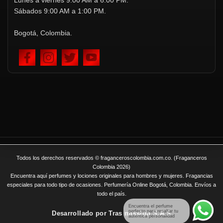
Lunes a viernes 9:00 AM a 6:00 PM.
Sábados 9:00 AM a 1:00 PM.
Bogotá, Colombia.
Todos los derechos reservados © fraganceroscolombia.com.co. (Fraganceros
Colombia 2026)
Encuentra aquí perfumes y lociones originales para hombres y mujeres. Fragancias
especiales para todo tipo de ocasiones. Perfumería Online Bogotá, Colombia. Envíos a
todo el país.
Encuentra el perfume
perfecto para resaltar tu
Desarrollado por
Tras mission S.A.S
auténtica personalidad