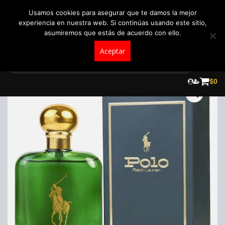
+57 321 5104488
pedidos@fraganceroscolombia.com.co
Usamos cookies para asegurar que te damos la mejor
experiencia en nuestra web. Si continúas usando este sitio,
asumiremos que estás de acuerdo con ello.
Aceptar
Skip
to
¡Oferta!
$
0
content