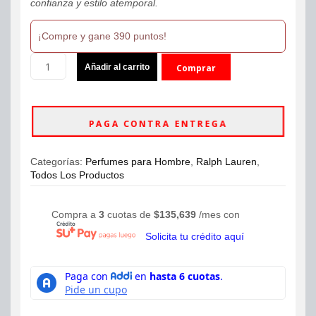
confianza y estilo atemporal.
¡Compre y gane 390 puntos!
Perfume
Añadir al carrito
Comprar
Polo
Ralph
ahora
Lauren
Eau
PAGA CONTRA ENTREGA
de
Toilette
118ml
Categorías:
Perfumes para Hombre
,
Ralph Lauren
,
Hombre
Todos Los Productos
cantidad
Compra a
3
cuotas de
$
135,639
/mes con
Solicita tu crédito aquí