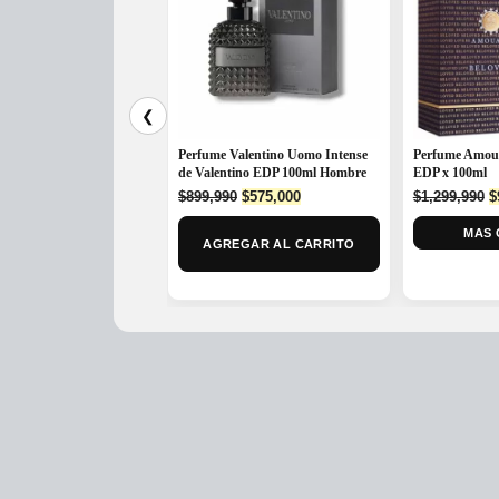
❮
Perfume Valentino Uomo Intense
Perfume Amou
de Valentino EDP 100ml Hombre
EDP x 100ml
Original
Current
O
$
899,990
$
575,000
$
1,299,990
$
price
price
p
was:
is:
MAS 
w
AGREGAR AL CARRITO
$899,990.
$575,000.
$