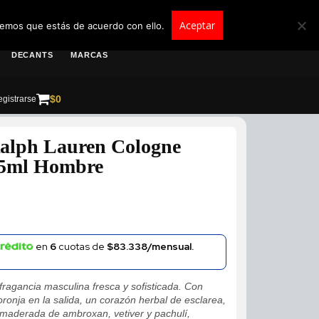
roscolombia.com.co
Aceptar
remos que estás de acuerdo con ello.
DECANTS
MARCAS
$
0
gistrarse
alph Lauren Cologne
25ml Hombre
en
6
cuotas de
$83.338/mensual.
fragancia masculina fresca y sofisticada. Con
ronja en la salida, un corazón herbal de esclarea,
 amaderada de ambroxan, vetiver y pachulí,