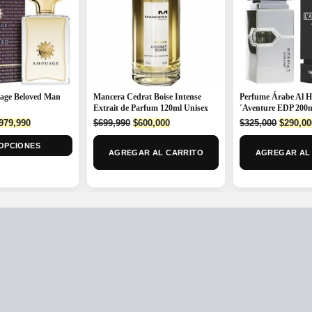
age Beloved Man
Mancera Cedrat Boise Intense
Perfume Árabe Al 
Extrait de Parfum 120ml Unisex
´Aventure EDP 200
riginal
Current
Original
Current
Origina
979,990
$
699,990
$
600,000
$
325,000
$
290,00
rice
price
price
price
price
OPCIONES
as:
is:
was:
is:
was:
AGREGAR AL CARRITO
AGREGAR AL
1,299,990.
$979,990.
$699,990.
$600,000.
$325,00