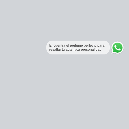
Encuentra el perfume perfecto para
resaltar tu auténtica personalidad
Perfumería Online Fraganceros Colombia
Correo:
pedidos@fraganceroscolombia.com.co
Celular:
+57 321 5104488