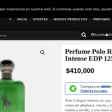
pedidos@fragance
jor experiencia en nuestra web. Si continúas usando este sitio, asumi
INICIO
OFERTAS
NUEVOS PRODUCTOS
PERFUMES
Acceder
Re
Perfume Polo R
Intense EDP 1
$
410,000
Compra con
Solicita tu cupo.
Polo Cologne Intense es una 
notas de albahaca, menta y to
violeta y tomillo, y una base