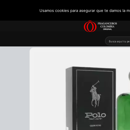
+57 321 5104488
Usamos cookies para asegurar que te damos la me
Skip
to
content