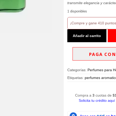
transmite elegancia y carácter
1 disponibles
¡Compre y gane 410 puntos
Perfume
Añadir al carrito
Polo
Ralph
Lauren
Cologne
PAGA CON
Intense
EDP
125ml
Categorías:
Perfumes para 
Hombre
cantidad
Etiquetas:
perfumes aromatic
Compra a
3
cuotas de
$
Solicita tu crédito aquí