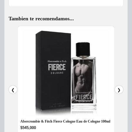
Tambien te recomendamos...
❮
❯
Abercrombie & Fitch Fierce Cologne Eau de Cologne 100ml
Perfum
$
545,000
$
325,