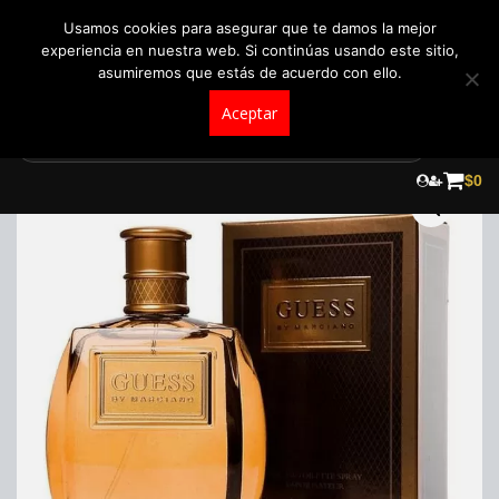
+57 321 5104488
pedidos@fraganceroscolombia.com.co
Usamos cookies para asegurar que te damos la mejor
experiencia en nuestra web. Si continúas usando este sitio,
asumiremos que estás de acuerdo con ello.
Aceptar
Skip
to
$
0
content