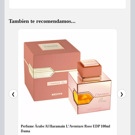
Tambien te recomendamos...
❮
❯
Perfume Árabe Al Haramain L’Aventure Rose EDP 100ml
Perfum
Dama
Dama