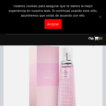
+57 321 5104488
pedidos@fraganceroscolombia.com.co
Usamos cookies para asegurar que te damos la mejor
experiencia en nuestra web. Si continúas usando este sitio,
asumiremos que estás de acuerdo con ello.
Aceptar
Skip
to
$
0
content