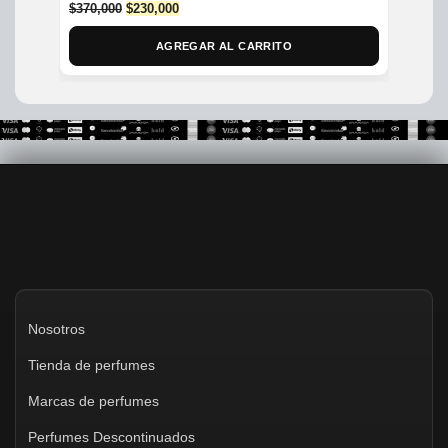
Original
Current
$
370,000
$
230,000
$
435,
price
price
was:
is:
AGREGAR AL CARRITO
$370,000.
$230,000.
Nosotros
Tienda de perfumes
Marcas de perfumes
Perfumes Descontinuados