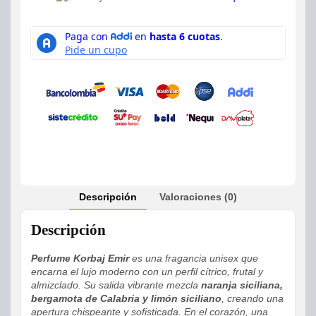
Descripción
Valoraciones (0)
Descripción
Perfume Korbaj Emir
es una fragancia unisex que
encarna el lujo moderno con un perfil cítrico, frutal y
almizclado. Su salida vibrante mezcla
naranja siciliana,
bergamota de Calabria y limón siciliano
, creando una
apertura chispeante y sofisticada. En el corazón, una