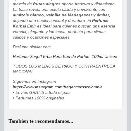
mezcla de
frutas alegres
aporta frescura y dinamismo.
La base revela una estela cálida y envolvente con
almizcle blanco, vainilla de Madagascar y ámbar
,
dejando una huella sensual y duradera. El
Perfume
Korbaj Emir
es ideal para quienes buscan una esencia
versátil, elegante y luminosa, perfecta para climas
cálidos y ocasiones especiales.
Perfume similar con:
Perfume Xerjoff Erba Pura Eau de Parfum 100ml Unisex
TODOS LOS MEDIOS DE PAGO Y CONTRAENTREGA
NACIONAL
Síguenos en Instagram
https://www.instagram.com/fraganceroscolombia
• Envíos GRATIS a todo el país
• Perfumes 100% originales
Tambien te recomendamos...