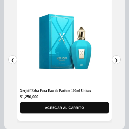
❮
❯
Xerjoff Erba Pura Eau de Parfum 100ml Unisex
Perfume
$
1,250,000
$
425,
AGREGAR AL CARRITO