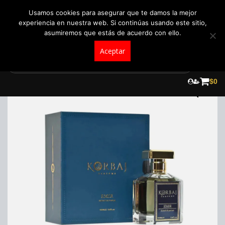
+57 321 5104488
pedidos@fraganceroscolombia.com.co
Usamos cookies para asegurar que te damos la mejor
experiencia en nuestra web. Si continúas usando este sitio,
asumiremos que estás de acuerdo con ello.
Aceptar
Skip
to
$
0
content