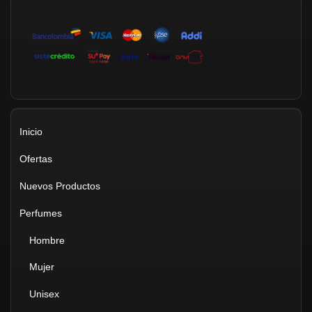
Inicio
Ofertas
Nuevos Productos
Perfumes
Hombre
Mujer
Unisex