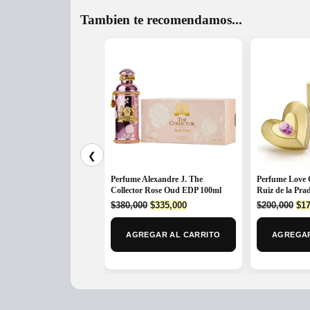
Tambien te recomendamos...
❮
Perfume Alexandre J. The
Perfume Love 
Collector Rose Oud EDP 100ml
Ruiz de la Pr
Original
Current
Ori
$
380,000
$
335,000
$
200,000
$
17
price
price
pri
was:
is:
was
AGREGAR AL CARRITO
AGREGAR
$380,000.
$335,000.
$20