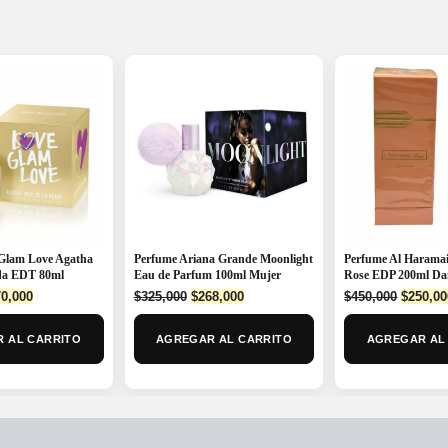
Glam Love Agatha
Perfume Ariana Grande Moonlight
Perfume Al Harama
ada EDT 80ml
Eau de Parfum 100ml Mujer
Rose EDP 200ml D
ginal
Current
Original
Current
Origina
0,000
$
325,000
$
268,000
$
450,000
$
250,00
ce
price
price
price
price
:
is:
was:
is:
was:
 AL CARRITO
AGREGAR AL CARRITO
AGREGAR AL
0,000.
$170,000.
$325,000.
$268,000.
$450,00