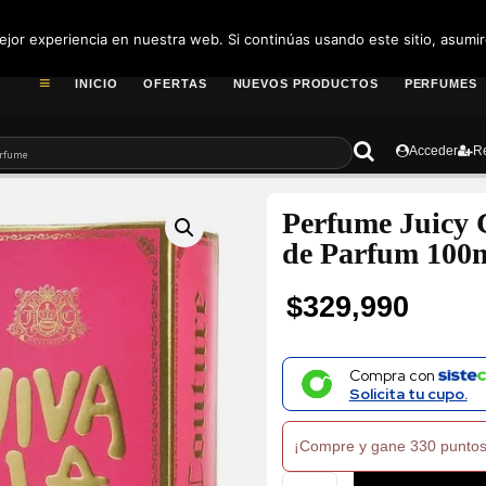
pedidos@fragance
jor experiencia en nuestra web. Si continúas usando este sitio, asumi
INICIO
OFERTAS
NUEVOS PRODUCTOS
PERFUMES
Acceder
Re
Perfume Juicy 
de Parfum 100
$
329,990
Compra con
Solicita tu cupo.
¡Compre y gane 330 puntos
Perfume