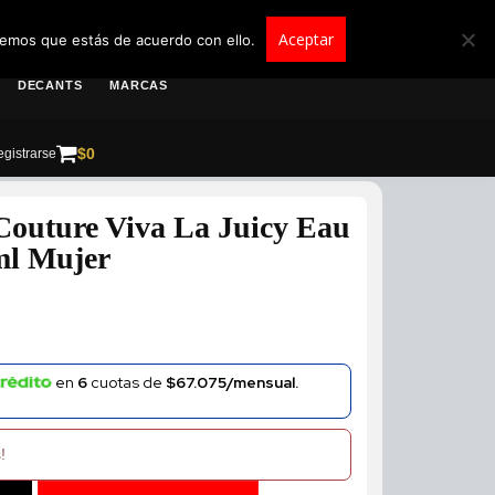
roscolombia.com.co
Aceptar
remos que estás de acuerdo con ello.
DECANTS
MARCAS
$
0
gistrarse
Couture Viva La Juicy Eau
ml Mujer
en
6
cuotas de
$67.075/mensual.
!