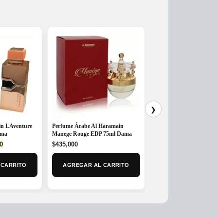
❯
in LAventure
Perfume Árabe Al Haramain
Perfume Antonio Bander
ama
Manege Rouge EDP 75ml Dama
Secret Game EDT x 80ml
l
Current
0
$
435,000
$
175,000
price
is:
MAS OPCIONE
 CARRITO
AGREGAR AL CARRITO
0.
$250,000.