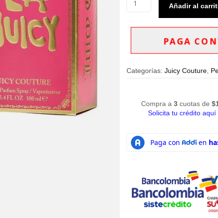
Añadir al carri
Juicy
Couture
Viva
La
PAGA CON
Juicy
Eau
de
Categorías:
Juicy Couture
,
Pe
Parfum
100ml
Mujer
cantidad
Compra a
3
cuotas de
$
Solicita tu crédito aquí