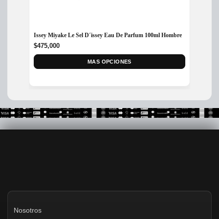
Perfum
Issey Miyake Le Sel D´issey Eau De Parfum 100ml Hombre
Hombr
$
475,000
$
499,
MAS OPCIONES
Nosotros