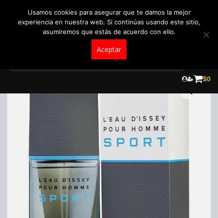
+57 321 5104488
pedidos@fraganceroscolombia.com.co
Usamos cookies para asegurar que te damos la mejor
experiencia en nuestra web. Si continúas usando este sitio,
asumiremos que estás de acuerdo con ello.
Aceptar
Skip
to
$
0
content