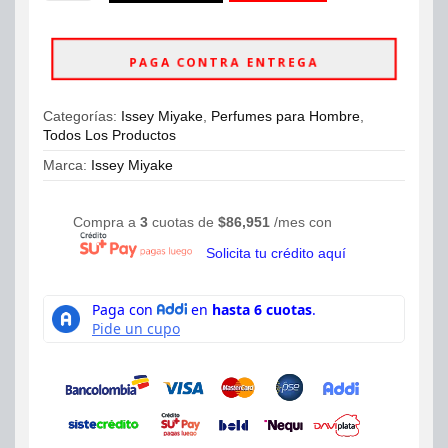
Miyake
ahora
Sport
Eau
PAGA CONTRA ENTREGA
De
Toilette
100ml
Categorías:
Issey Miyake
,
Perfumes para Hombre
,
Hombre
Todos Los Productos
cantidad
Marca:
Issey Miyake
Compra a
3
cuotas de
$
86,951
/mes con
Solicita tu crédito aquí