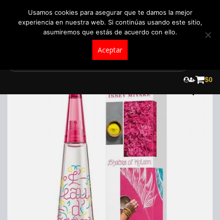
+57 321 5104488
pedidos@fraganceroscolombia.com.co
Usamos cookies para asegurar que te damos la mejor
experiencia en nuestra web. Si continúas usando este sitio,
asumiremos que estás de acuerdo con ello.
Aceptar
Skip
to
¡Oferta!
$
0
content