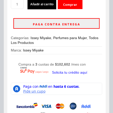
Perfume
Añadir al carrito
Comprar
Issey
Miyake
ahora
Shades
Of
PAGA CONTRA ENTREGA
Kolam
Eau
De
Categorías:
Issey Miyake
,
Perfumes para Mujer
,
Todos
Toilette
Los Productos
100ml
Mujer
Marca:
Issey Miyake
cantidad
Compra a
3
cuotas de
$
102,602
/mes con
Solicita tu crédito aquí