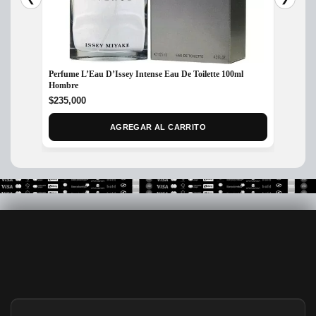
Perfume L’Eau D’Issey Intense Eau De Toilette 100ml
Perfume
Hombre
$
350,
$
235,000
AGREGAR AL CARRITO