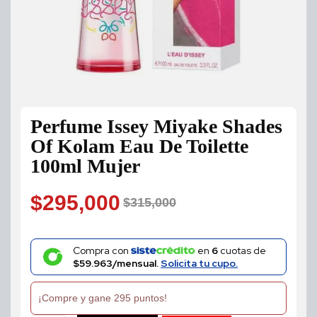
Perfume Issey Miyake Shades
Of Kolam Eau De Toilette
100ml Mujer
$
295,000
$
315,000
Original
Current
price
price
Compra con
en
6
cuotas de
$59.963/mensual.
Solicita tu cupo.
was:
is:
¡Compre y gane 295 puntos!
$315,000.
$295,000.