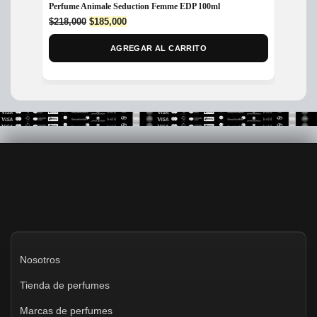
Perfume Animale Seduction Femme EDP 100ml
Perfum
Dama
Original
Current
$
218,000
$
185,000
price
price
$
370,
was:
is:
AGREGAR AL CARRITO
$218,000.
$185,000.
Nosotros
Tienda de perfumes
Marcas de perfumes