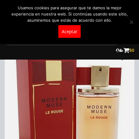
+57 321 5104488
pedidos@fraganceroscolombia.com.co
Usamos cookies para asegurar que te damos la mejor
experiencia en nuestra web. Si continúas usando este sitio,
asumiremos que estás de acuerdo con ello.
Aceptar
Skip
to
$
0
content