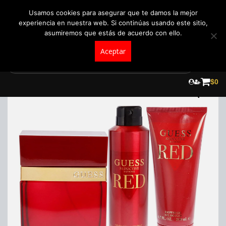
+57 321 5104488
pedidos@fraganceroscolombia.com.co
Usamos cookies para asegurar que te damos la mejor
experiencia en nuestra web. Si continúas usando este sitio,
asumiremos que estás de acuerdo con ello.
Aceptar
Skip
to
$
0
content