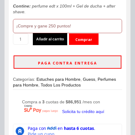
Contine:
perfume edt x 100ml + Gel de ducha + after
shave.
¡Compre y gane 250 puntos!
Perfume
Añadir al carrito
Comprar
en
Estuche
ahora
Guess
Seductive
PAGA CONTRA ENTREGA
Red
3
Piezas
Categorías:
Estuches para Hombre
,
Guess
,
Perfumes
EDT
para Hombre
,
Todos Los Productos
100ml
Hombre
cantidad
Compra a
3
cuotas de
$
86,951
/mes con
Solicita tu crédito aquí