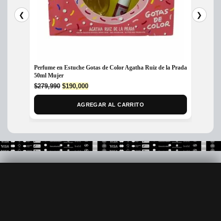
❮
❯
Perfume en Estuche Gotas de Color Agatha Ruiz de la Prada
Perfum
50ml Mujer
200ML
Original
Current
$
279,990
$
190,000
$
450,
price
price
was:
is:
AGREGAR AL CARRITO
$279,990.
$190,000.