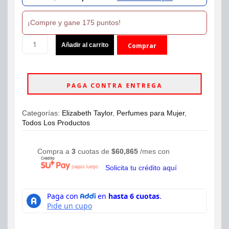
was:
is:
¡Compre y gane 175 puntos!
$229,990.
$175,000.
Perfume
Añadir al carrito
Comprar
Elizabeth
Taylor
ahora
Diamonds
and
PAGA CONTRA ENTREGA
Rubies
For
Women
Categorías:
Elizabeth Taylor
,
Perfumes para Mujer
,
Eau
Todos Los Productos
de
Toilette
100ml
Compra a
3
cuotas de
$
60,865
/mes con
cantidad
Solicita tu crédito aquí