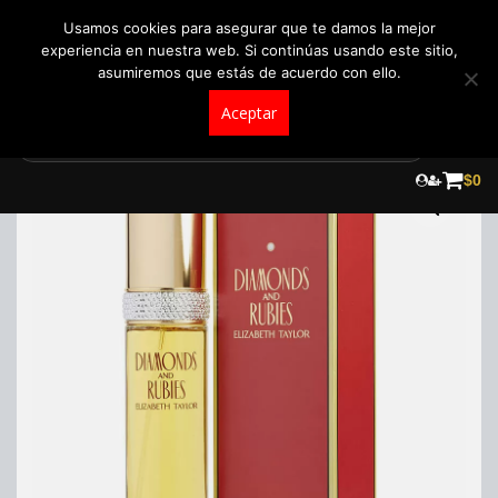
+57 321 5104488
pedidos@fraganceroscolombia.com.co
Usamos cookies para asegurar que te damos la mejor
experiencia en nuestra web. Si continúas usando este sitio,
asumiremos que estás de acuerdo con ello.
Aceptar
Skip
to
¡Oferta!
$
0
content