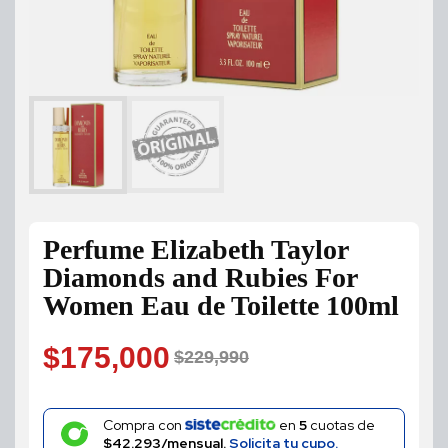
Perfume Elizabeth Taylor
Diamonds and Rubies For
Women Eau de Toilette 100ml
$
175,000
$
229,990
Original
Current
price
price
Compra con
en
5
cuotas de
$42.293/mensual.
Solicita tu cupo.