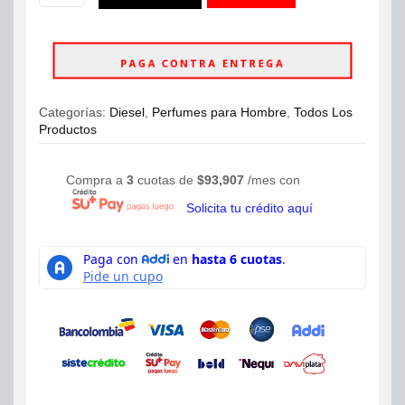
Fuel
ahora
For
Life
PAGA CONTRA ENTREGA
Eau
de
Toilette
Categorías:
Diesel
,
Perfumes para Hombre
,
Todos Los
125ml
Productos
Hombre
cantidad
Compra a
3
cuotas de
$
93,907
/mes con
Solicita tu crédito aquí