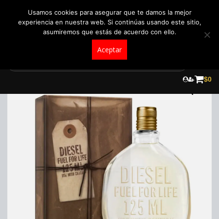
+57 321 5104488
pedidos@fraganceroscolombia.com.co
Usamos cookies para asegurar que te damos la mejor
experiencia en nuestra web. Si continúas usando este sitio,
asumiremos que estás de acuerdo con ello.
Aceptar
Skip
to
¡Oferta!
$
0
content