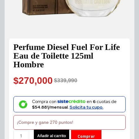
Perfume Diesel Fuel For Life
Eau de Toilette 125ml
Hombre
$
270,000
$
339,990
Original
Current
price
price
Compra con
en
6
cuotas de
$54.881/mensual.
Solicita tu cupo.
was:
is:
¡Compre y gane 270 puntos!
$339,990.
$270,000.
Perfume
Añadir al carrito
Comprar
Diesel