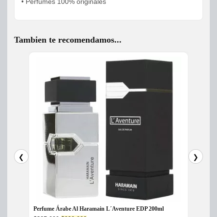
• Perfumes 100% originales
Tambien te recomendamos...
❮
❯
Perfume Árabe Al Haramain L´Aventure EDP 200ml
Perfum
Toilett