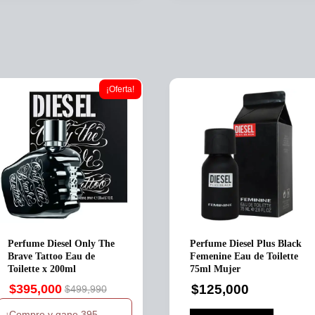
¡Oferta!
Perfume Diesel Only The
Perfume Diesel Plus Black
Brave Tattoo Eau de
Femenine Eau de Toilette
Toilette x 200ml
75ml Mujer
$
395,000
$
125,000
$
499,990
Original
Current
price
price
¡Compre y gane 395