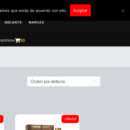
roscolombia.com.co
Aceptar
remos que estás de acuerdo con ello.
DECANTS
MARCAS
$
0
gistrarse
!
¡Oferta!