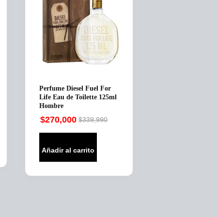
Perfume Diesel Fuel For
Life Eau de Toilette 125ml
Hombre
$
270,000
$
339,990
Original
Current
price
price
was:
is:
Añadir al carrito
$339,990.
$270,000.