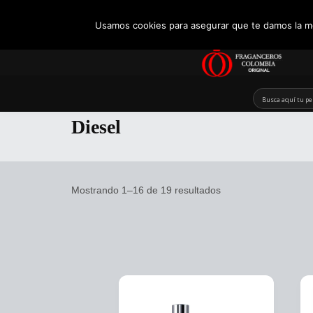
+57 321 5104488
Usamos cookies para asegurar que te damos la me
Skip
to
Diesel
content
Mostrando 1–16 de 19 resultados