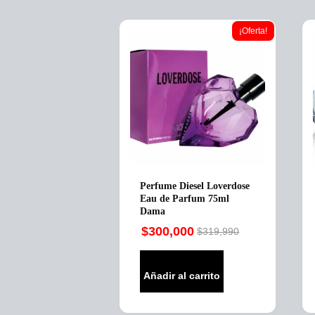
múltiples
variantes.
¡Oferta!
Las
opciones
se
pueden
elegir
en
la
página
de
producto
Perfume Diesel Loverdose
Eau de Parfum 75ml
Dama
$
300,000
$
319,990
Original
Current
price
price
was:
is:
Añadir al carrito
$319,990.
$300,000.