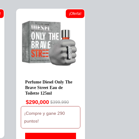
!
¡Oferta!
Perfume Diesel Only The
Brave Street Eau de
Toilette 125ml
$
290,000
$
399,990
Original
Current
price
price
¡Compre y gane 290
was:
is:
puntos!
$399,990.
$290,000.