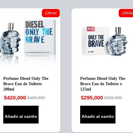
¡Oferta!
¡Oferta
Perfume Diesel Only The
Perfume Diesel Only The
Brave Eau de Toilette
Brave Eau de Toilette x
200ml
125ml
$
420,000
$
295,000
$
499,990
$
399,990
Original
Current
Original
Current
price
price
price
price
was:
is:
was:
is:
Añadir al carrito
Añadir al carrito
$499,990.
$420,000.
$399,990.
$295,000.