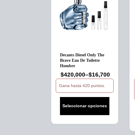
Decants Diesel Only The
Brave Eau De Toilette
Hombre
$
420,000
–
$
16,700
Price
range:
Gana hasta 420 puntos.
$16,700
through
Seleccionar opciones
$420,000
Este
producto
tiene