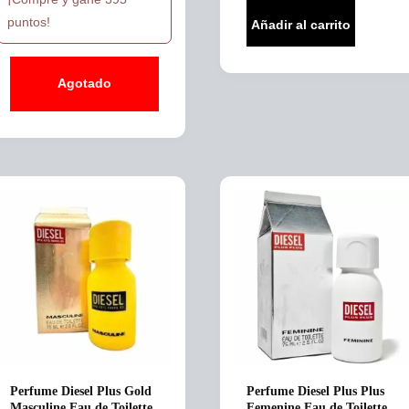
was:
is:
puntos!
Añadir al carrito
$499,990.
$395,000.
Agotado
Perfume Diesel Plus Gold
Perfume Diesel Plus Plus
Masculine Eau de Toilette
Femenine Eau de Toilette