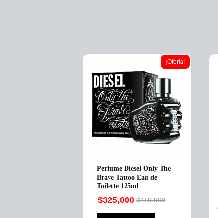
¡Oferta!
Perfume Diesel Only The
Brave Tattoo Eau de
Toilette 125ml
$
325,000
$
419,990
Original
Current
price
price