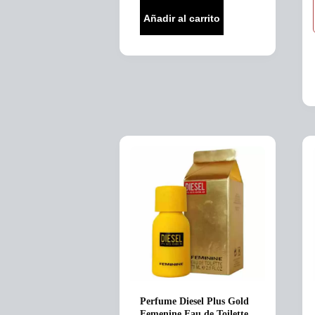
was:
is:
Añadir al carrito
$419,990.
$325,000.
Perfume Diesel Plus Gold
Femenine Eau de Toilette