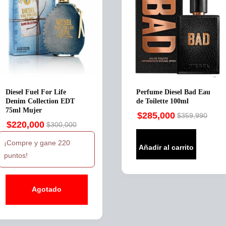
Diesel Fuel For Life
Perfume Diesel Bad Eau
Denim Collection EDT
de Toilette 100ml
75ml Mujer
$
285,000
$
359,990
Original
Current
$
220,000
$
300,000
Original
Current
price
price
price
price
¡Compre y gane 220
was:
is:
Añadir al carrito
was:
is:
puntos!
$359,990.
$285,000.
$300,000.
$220,000.
Agotado