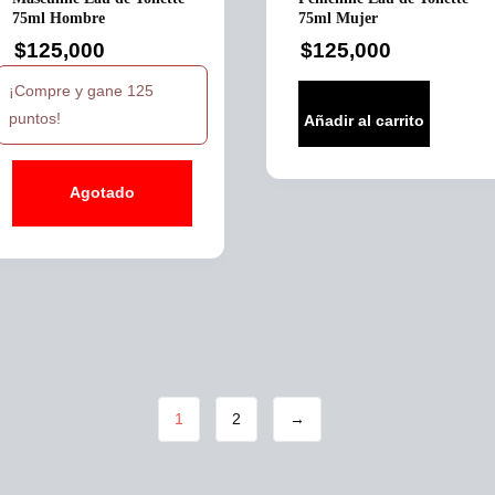
75ml Hombre
75ml Mujer
$
125,000
$
125,000
¡Compre y gane 125
puntos!
Añadir al carrito
Agotado
1
2
→