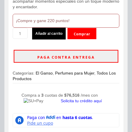
acompañar momentos especiales con un toque moderno
y encantador.
¡Compre y gane 220 puntos!
Perfume
Añadir al carrito
Comprar
Ciao
Bella
ahora
El
Ganso
PAGA CONTRA ENTREGA
Eau
de
Toilette
Categorías:
El Ganso
,
Perfumes para Mujer
,
Todos Los
125ml
Productos
Mujer
cantidad
Compra a
3
cuotas de
$
76,516
/mes con
Solicita tu crédito aquí