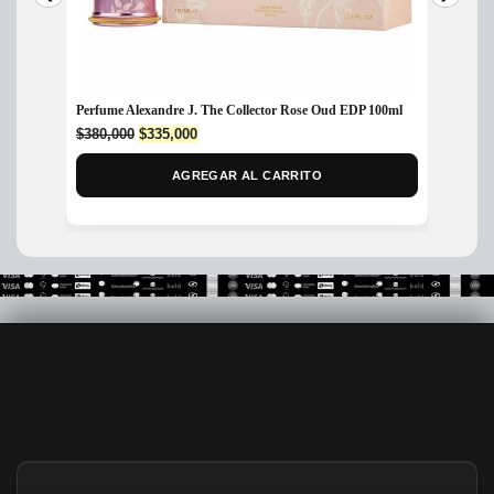
Perfume Alexandre J. The Collector Rose Oud EDP 100ml
Perfum
Original
Current
$
380,000
$
335,000
$
249,
price
price
was:
is:
AGREGAR AL CARRITO
$380,000.
$335,000.