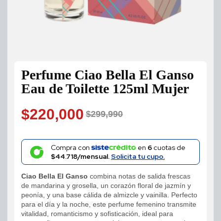
Perfume Ciao Bella El Ganso
Eau de Toilette 125ml Mujer
$
220,000
$
299,990
Original
Current
price
price
Compra con
en
6
cuotas de
$44.718/mensual.
Solicita tu cupo.
was:
is:
Ciao Bella El Ganso
combina notas de salida frescas
$299,990.
$220,000.
de mandarina y grosella, un corazón floral de jazmín y
peonía, y una base cálida de almizcle y vainilla. Perfecto
para el día y la noche, este perfume femenino transmite
vitalidad, romanticismo y sofisticación, ideal para