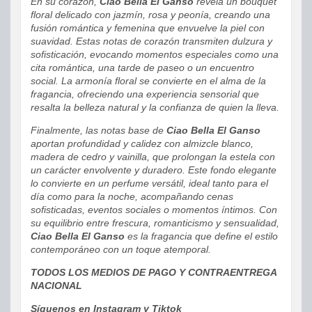
En su corazón,
Ciao Bella El Ganso
revela un bouquet
floral delicado con jazmín, rosa y peonía, creando una
fusión romántica y femenina que envuelve la piel con
suavidad. Estas notas de corazón transmiten dulzura y
sofisticación, evocando momentos especiales como una
cita romántica, una tarde de paseo o un encuentro
social. La armonía floral se convierte en el alma de la
fragancia, ofreciendo una experiencia sensorial que
resalta la belleza natural y la confianza de quien la lleva.
Finalmente, las notas base de
Ciao Bella El Ganso
aportan profundidad y calidez con almizcle blanco,
madera de cedro y vainilla, que prolongan la estela con
un carácter envolvente y duradero. Este fondo elegante
lo convierte en un perfume versátil, ideal tanto para el
día como para la noche, acompañando cenas
sofisticadas, eventos sociales o momentos íntimos. Con
su equilibrio entre frescura, romanticismo y sensualidad,
Ciao Bella El Ganso
es la fragancia que define el estilo
contemporáneo con un toque atemporal.
TODOS LOS MEDIOS DE PAGO Y CONTRAENTREGA
NACIONAL
Síguenos en Instagram y Tiktok