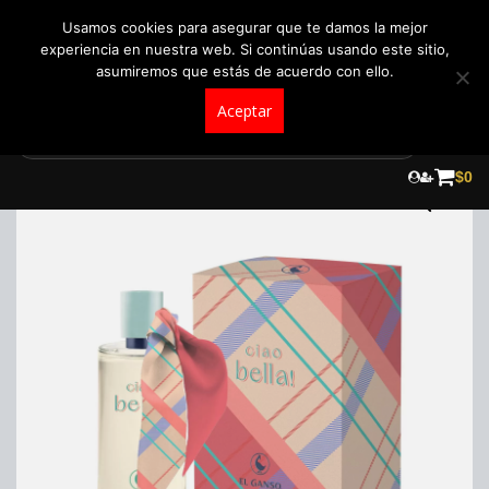
+57 321 5104488
pedidos@fraganceroscolombia.com.co
Usamos cookies para asegurar que te damos la mejor
experiencia en nuestra web. Si continúas usando este sitio,
asumiremos que estás de acuerdo con ello.
Aceptar
Skip
to
¡Oferta!
$
0
content