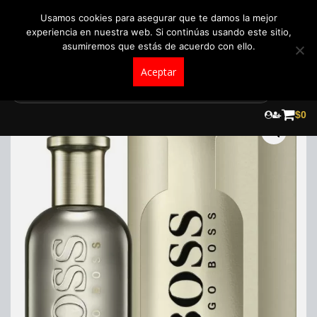
+57 321 5104488
pedidos@fraganceroscolombia.com.co
Usamos cookies para asegurar que te damos la mejor
experiencia en nuestra web. Si continúas usando este sitio,
asumiremos que estás de acuerdo con ello.
Aceptar
Skip
to
¡Oferta!
$
0
content