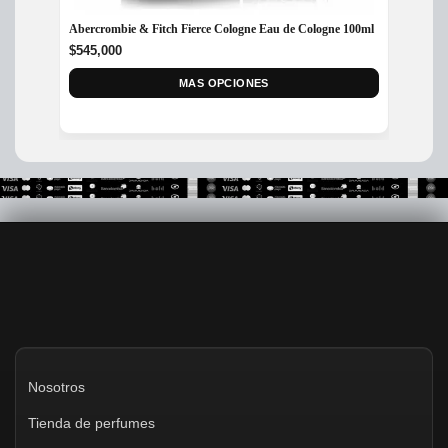
Abercrombie & Fitch Fierce Cologne Eau de Cologne 100ml
Perfum
$
545,000
$
300,
MAS OPCIONES
Nosotros
Tienda de perfumes