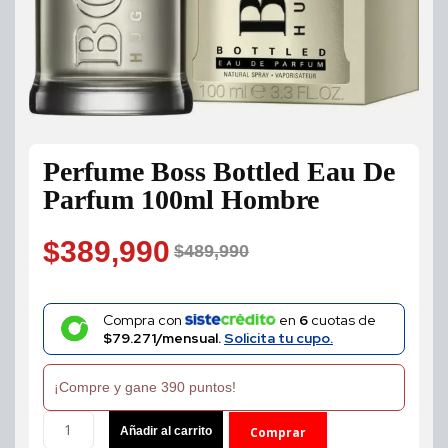
Perfume Boss Bottled Eau De
Parfum 100ml Hombre
$
389,990
$
489,990
Original
Current
price
price
Compra con
en
6
cuotas de
$79.271/mensual.
Solicita tu cupo.
was:
is:
¡Compre y gane 390 puntos!
$489,990.
$389,990.
Perfume
Añadir al carrito
Comprar
Boss