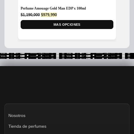
Perfume Amouage Gold Man EDP x 100ml
Perfum
EDP x 
Original
Current
$
1,190,000
$
979,990
price
price
$
450,
was:
MAS OPCIONES
is:
$1,190,000.
$979,990.
Nosotros
Tienda de perfumes