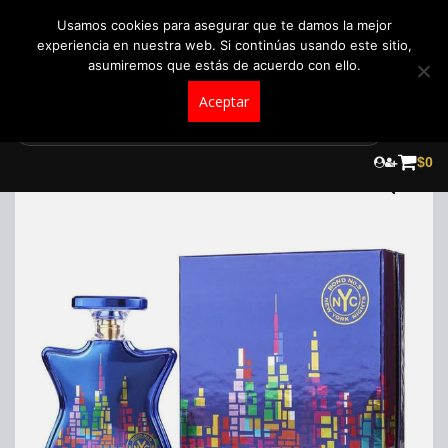
+57 321 5104488
pedidos@fraganceroscolombia.com.co
Usamos cookies para asegurar que te damos la mejor
experiencia en nuestra web. Si continúas usando este sitio,
asumiremos que estás de acuerdo con ello.
Aceptar
Skip
to
$
0
content