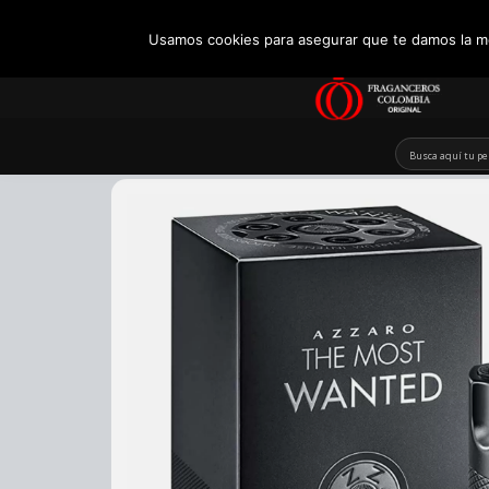
+57 321 5104488
Usamos cookies para asegurar que te damos la me
Skip
to
content