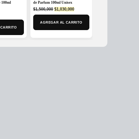
e 100ml
de Parfum 100ml Unisex
Cologne Eau de Cologne
Original
Current
$
1,500,000
$
1,030,000
$
545,000
price
price
was:
is:
MAS OPCIONE
AGREGAR AL CARRITO
$1,500,000.
$1,030,000.
 CARRITO