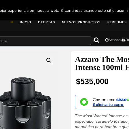
pedidos@fragance
jor experiencia en nuestra web. Si continúas usando este sitio, asumi
INICIO
OFERTAS
NUEVOS PRODUCTOS
PERFUMES
Acceder
Re
Azzaro The Mo
Intense 100ml
$
535,000
Compra con
Solicita tu cupo.
The Most Wanted Intense es
especiado, caramelo tostado
magnético para hombres que