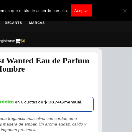
roscolombia.com.co
Aceptar
remos que estás de acuerdo con ello.
DECANTS
MARCAS
$
0
gistrarse
st Wanted Eau de Parfum
 Hombre
en
6
cuotas de
$108.746/mensual.
 una fragancia masculina con cardamomo
 y madera de ámbar. Un aroma audaz, cálido y
 imponen presencia.