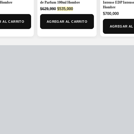
 Hombre
de Parfum 100ml Hombre
Intense EDP Intens
Hombre
Original
Current
$
629,990
$
535,000
price
price
$
700,000
was:
is:
 AL CARRITO
AGREGAR AL CARRITO
$629,990.
$535,000.
AGREGAR AL