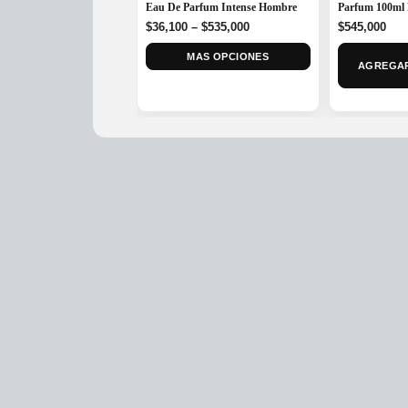
Eau De Parfum Intense Hombre
Parfum 100ml
Price
$
36,100
–
$
535,000
$
545,000
range:
MAS OPCIONES
$36,100
AGREGAR
through
$535,000