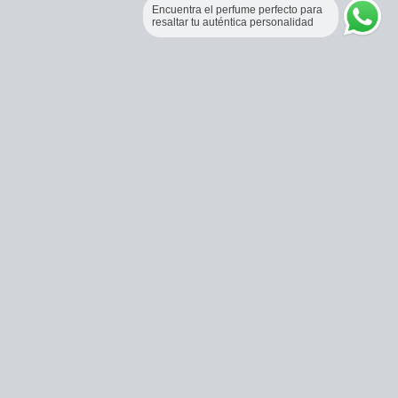
Encuentra el perfume perfecto para
resaltar tu auténtica personalidad
Perfumería Online Fraganceros Colombia
Correo:
pedidos@fraganceroscolombia.com.co
Celular:
+57 321 5104488
Horario de atención:
Lunes a viernes 9:00 AM a 6:00 PM.
Sábados 9:00 AM a 1:00 PM.
Bogotá, Colombia.