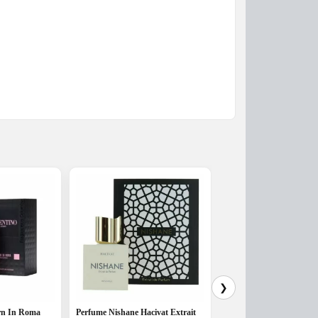
❯
rn In Roma
Perfume Nishane Hacivat Extrait
Abercrombie & Fitch Fie