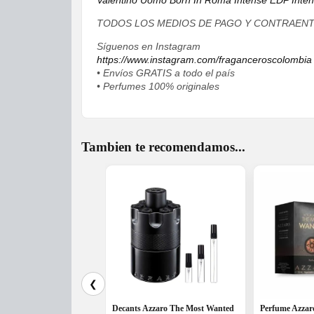
Valentino Uomo Born In Roma Intense EDP Int
TODOS LOS MEDIOS DE PAGO Y CONTRAEN
Síguenos en Instagram
https://www.instagram.com/fraganceroscolombia
• Envíos GRATIS a todo el país
• Perfumes 100% originales
Tambien te recomendamos...
❮
Decants Azzaro The Most Wanted
Perfume Azzar