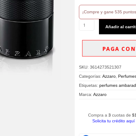
¡Compre y gane 535 puntos
Azzaro
Añadir al carri
The
Most
Wanted
Eau
PAGA CON
de
Parfum
Intense
SKU:
3614273521307
100ml
Hombre
Categorías:
Azzaro
,
Perfume
cantidad
Etiquetas:
perfumes ambarad
Marca:
Azzaro
Compra a
3
cuotas de
$
Solicita tu crédito aquí