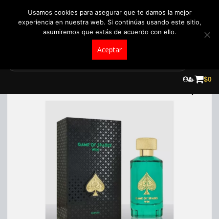
+57 321 5104488
pedidos@fraganceroscolombia.com.co
Usamos cookies para asegurar que te damos la mejor
experiencia en nuestra web. Si continúas usando este sitio,
asumiremos que estás de acuerdo con ello.
Aceptar
Skip
to
¡Oferta!
$
0
content