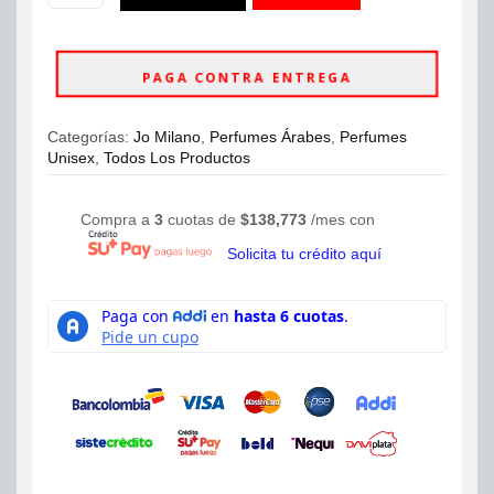
Jo
ahora
Milano
Game
PAGA CONTRA ENTREGA
Of
Spades
Win
Categorías:
Jo Milano
,
Perfumes Árabes
,
Perfumes
Parfum
Unisex
,
Todos Los Productos
Luxury
Collection
100ml
Compra a
3
cuotas de
$
138,773
/mes con
cantidad
Solicita tu crédito aquí