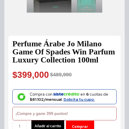
Perfume Árabe Jo Milano
Game Of Spades Win Parfum
Luxury Collection 100ml
$
399,000
$
489,990
Original
Current
price
price
Compra con
en
6
cuotas de
$81.102/mensual.
Solicita tu cupo.
was:
is:
¡Compre y gane 399 puntos!
$489,990.
$399,000.
Perfume
Añadir al carrito
Comprar
Árabe