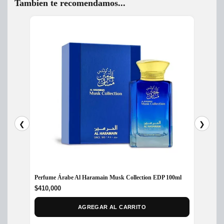
Tambien te recomendamos...
❮
❯
Perfume Árabe Al Haramain Musk Collection EDP 100ml
Perfum
$
410,000
$
450,
AGREGAR AL CARRITO