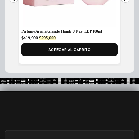
Perfume Ariana Grande Thank U Next EDP 100ml
Perfum
Original
Current
$
419,990
$
295,000
$
435,
price
price
was:
is:
AGREGAR AL CARRITO
$419,990.
$295,000.