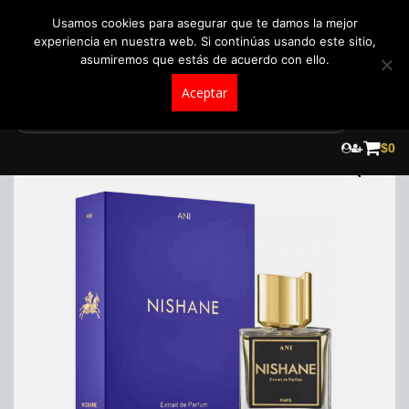
+57 321 5104488
pedidos@fraganceroscolombia.com.co
Usamos cookies para asegurar que te damos la mejor
experiencia en nuestra web. Si continúas usando este sitio,
asumiremos que estás de acuerdo con ello.
Aceptar
Skip
to
$
0
content