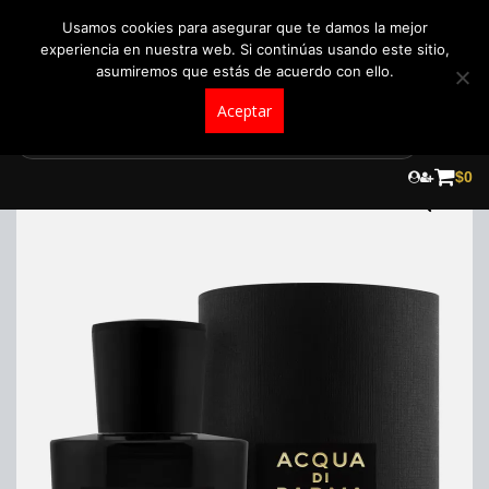
+57 321 5104488
pedidos@fraganceroscolombia.com.co
Usamos cookies para asegurar que te damos la mejor
experiencia en nuestra web. Si continúas usando este sitio,
asumiremos que estás de acuerdo con ello.
Aceptar
Skip
to
$
0
content