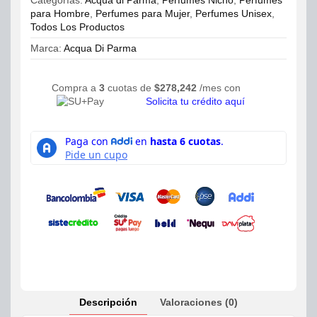
Categorías:
Acqua di Parma
,
Perfumes Nicho
,
Perfumes
cantidad
para Hombre
,
Perfumes para Mujer
,
Perfumes Unisex
,
Todos Los Productos
Marca:
Acqua Di Parma
Compra a
3
cuotas de
$
278,242
/mes con
Solicita tu crédito aquí
Descripción
Valoraciones (0)