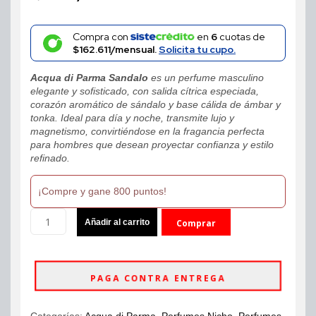
Compra con
en
6
cuotas de
$162.611/mensual.
Solicita tu cupo.
Acqua di Parma Sandalo
es un perfume masculino
elegante y sofisticado, con salida cítrica especiada,
corazón aromático de sándalo y base cálida de ámbar y
tonka. Ideal para día y noche, transmite lujo y
magnetismo, convirtiéndose en la fragancia perfecta
para hombres que desean proyectar confianza y estilo
refinado.
¡Compre y gane 800 puntos!
Perfume
Añadir al carrito
Comprar
Acqua
di
ahora
Parma
Sandalo
PAGA CONTRA ENTREGA
100ml
EDP
Unisex