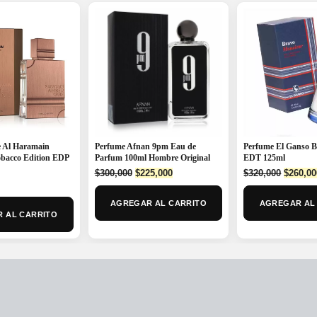
 Al Haramain
Perfume Afnan 9pm Eau de
Perfume El Ganso 
bacco Edition EDP
Parfum 100ml Hombre Original
EDT 125ml
Original
Current
Origina
$
300,000
$
225,000
$
320,000
$
260,00
price
price
price
was:
is:
was:
AGREGAR AL CARRITO
AGREGAR AL
$300,000.
$225,000.
$320,00
 AL CARRITO