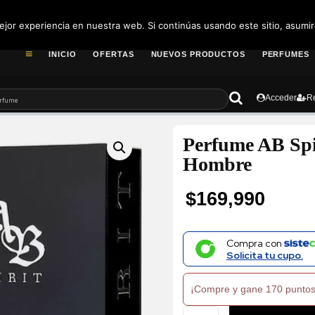
pedidos@fragance
jor experiencia en nuestra web. Si continúas usando este sitio, asumi
INICIO
OFERTAS
NUEVOS PRODUCTOS
PERFUMES
Acceder
Re
Perfume AB Spi
Hombre
$
169,990
Compra con
Solicita tu cupo.
¡Compre y gane 170 puntos
Perfume