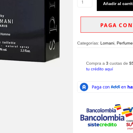
Añadir al carri
AB
Spirit
Eau
De
PAGA CON
Toilette
100ml
Hombre
Categorías:
Lomani
,
Perfume
cantidad
Compra a
3
cuotas de
$
tu crédito aquí