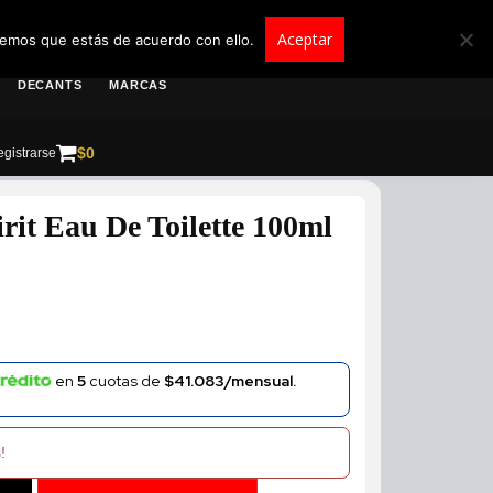
roscolombia.com.co
Aceptar
remos que estás de acuerdo con ello.
DECANTS
MARCAS
$
0
gistrarse
rit Eau De Toilette 100ml
en
5
cuotas de
$41.083/mensual.
!