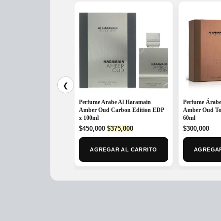
❮
Perfume Arabe Al Haramain
Perfume Árabe
Amber Oud Carbon Edition EDP
Amber Oud To
x 100ml
60ml
Original
Current
$
450,000
$
375,000
$
300,000
price
price
was:
is:
AGREGAR AL CARRITO
AGREGAR
$450,000.
$375,000.