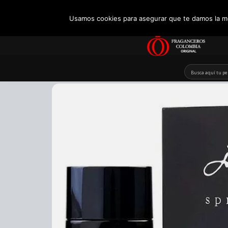
+57 321 5104488
Usamos cookies para asegurar que te damos la me
Skip
to
content