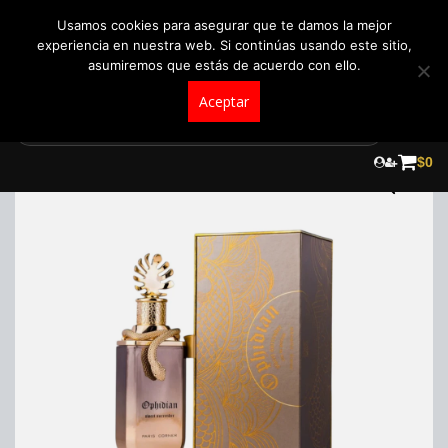
+57 321 5104488
pedidos@fraganceroscolombia.com.co
Usamos cookies para asegurar que te damos la mejor
experiencia en nuestra web. Si continúas usando este sitio,
asumiremos que estás de acuerdo con ello.
Aceptar
Skip
to
$
0
content