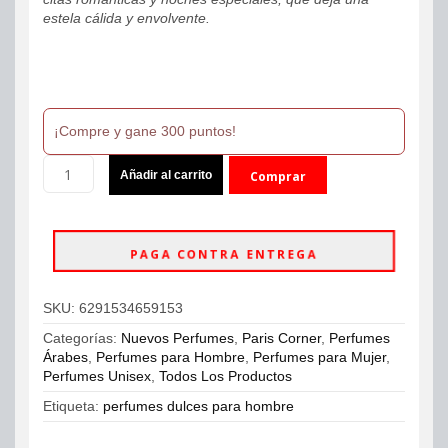
estela cálida y envolvente.
¡Compre y gane 300 puntos!
Paris
Añadir al carrito
Comprar
Corner
Ophidian
ahora
Sweet
Surrender
PAGA CONTRA ENTREGA
EDP
100ml
Unisex
SKU:
6291534659153
cantidad
Categorías:
Nuevos Perfumes
,
Paris Corner
,
Perfumes
Árabes
,
Perfumes para Hombre
,
Perfumes para Mujer
,
Perfumes Unisex
,
Todos Los Productos
Etiqueta:
perfumes dulces para hombre