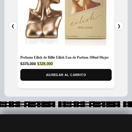
❮
❯
Perfume Eilish de Billie Eilish Eau de Parfum 100ml Mujer
Perfum
Original
Current
$
375,000
$
328,000
$
300,
price
price
was:
is:
AGREGAR AL CARRITO
$375,000.
$328,000.