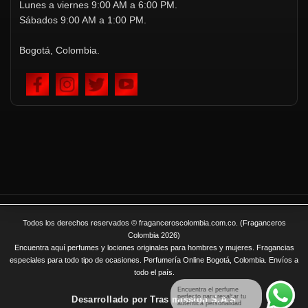
Lunes a viernes 9:00 AM a 6:00 PM.
Sábados 9:00 AM a 1:00 PM.
Bogotá, Colombia.
Todos los derechos reservados © fraganceroscolombia.com.co. (Fraganceros
Colombia 2026)
Encuentra aquí perfumes y lociones originales para hombres y mujeres. Fragancias
especiales para todo tipo de ocasiones. Perfumería Online Bogotá, Colombia. Envíos a
todo el país.
Encuentra el perfume
perfecto para resaltar tu
Desarrollado por
Tras mission S.A.S
auténtica personalidad