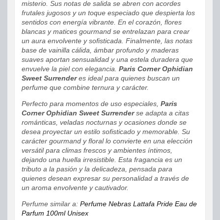
misterio. Sus notas de salida se abren con acordes
frutales jugosos y un toque especiado que despierta los
sentidos con energía vibrante. En el corazón, flores
blancas y matices gourmand se entrelazan para crear
un aura envolvente y sofisticada. Finalmente, las notas
base de vainilla cálida, ámbar profundo y maderas
suaves aportan sensualidad y una estela duradera que
envuelve la piel con elegancia.
Paris Corner Ophidian
Sweet Surrender
es ideal para quienes buscan un
perfume que combine ternura y carácter.
Perfecto para momentos de uso especiales,
Paris
Corner Ophidian Sweet Surrender
se adapta a citas
románticas, veladas nocturnas y ocasiones donde se
desea proyectar un estilo sofisticado y memorable. Su
carácter gourmand y floral lo convierte en una elección
versátil para climas frescos y ambientes íntimos,
dejando una huella irresistible. Esta fragancia es un
tributo a la pasión y la delicadeza, pensada para
quienes desean expresar su personalidad a través de
un aroma envolvente y cautivador.
Perfume similar a:
Perfume Nebras Lattafa Pride Eau de
Parfum 100ml Unisex