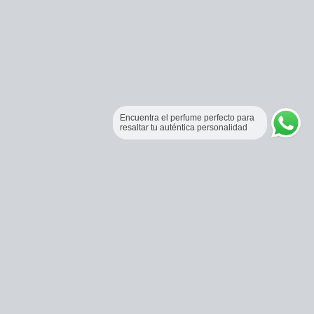
Encuentra el perfume perfecto para
resaltar tu auténtica personalidad
Perfumería Online Fraganceros Colombia
Correo:
pedidos@fraganceroscolombia.com.co
Celular:
+57 321 5104488