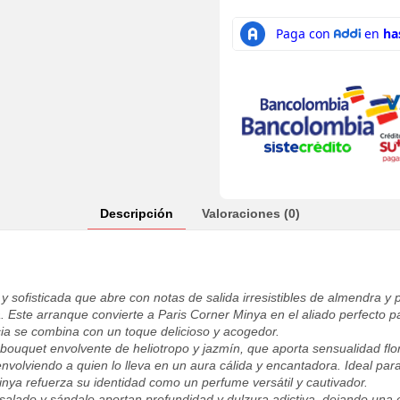
Descripción
Valoraciones (0)
sofisticada que abre con notas de salida irresistibles de almendra y p
ra. Este arranque convierte a Paris Corner Minya en el aliado perfecto
ia se combina con un toque delicioso y acogedor.
ouquet envolvente de heliotropo y jazmín, que aporta sensualidad flor
nvolviendo a quien lo lleva en un aura cálida y encantadora. Ideal par
inya refuerza su identidad como un perfume versátil y cautivador.
 salado y sándalo aportan profundidad y dulzura adictiva, dejando una