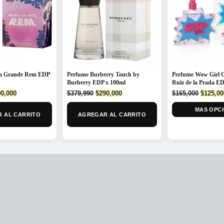
na Grande Rem EDP
Perfume Wow Girl 
Perfume Burberry Touch by
Ruiz de la Prada E
Burberry EDP x 100ml
ginal
Current
Origina
Original
Current
0,000
$
165,000
$
125,00
$
379,990
$
290,000
ce
price
price
price
price
:
is:
MAS OPC
was:
was:
is:
 AL CARRITO
AGREGAR AL CARRITO
5,000.
$290,000.
$165,00
$379,990.
$290,000.