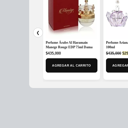
❮
Perfume Árabe Al Haramain
Perfume Aria
Manege Rouge EDP 75ml Dama
100ml
Ori
$
435,000
$
435,000
$
29
pri
was
AGREGAR AL CARRITO
AGREGAR
$43