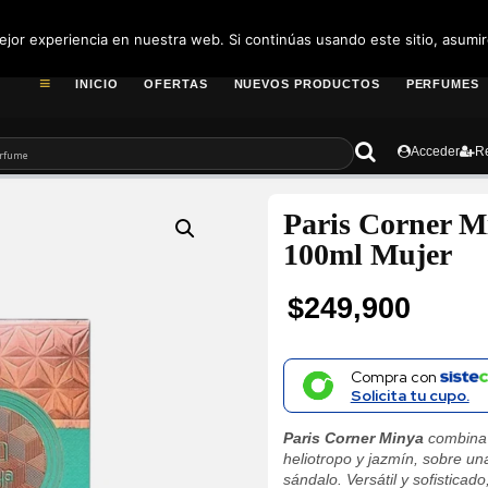
pedidos@fragance
jor experiencia en nuestra web. Si continúas usando este sitio, asumi
INICIO
OFERTAS
NUEVOS PRODUCTOS
PERFUMES
Acceder
Re
Paris Corner 
100ml Mujer
$
249,900
Compra con
Solicita tu cupo.
Paris Corner Minya
combina 
heliotropo y jazmín, sobre un
sándalo. Versátil y sofisticad