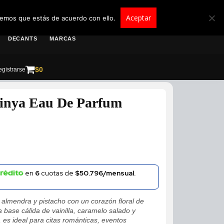
roscolombia.com.co
Aceptar
remos que estás de acuerdo con ello.
DECANTS
MARCAS
$
0
gistrarse
Minya Eau De Parfum
en
6
cuotas de
$50.796/mensual.
almendra y pistacho con un corazón floral de
a base cálida de vainilla, caramelo salado y
o, es ideal para citas románticas, eventos