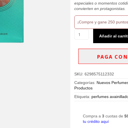
especiales o momentos cotidi
convierten en protagonistas.
¡Compre y gane 250 puntos
Paris
Añadir al carri
Corner
Minya
Eau
De
PAGA CON
Parfum
100ml
Mujer
SKU:
6298575112332
cantidad
Categorías:
Nuevos Perfume
Productos
Etiqueta:
perfumes avainillad
Compra a
3
cuotas de
$
tu crédito aquí