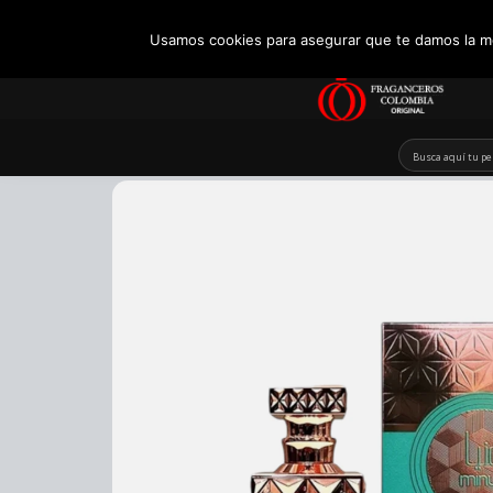
+57 321 5104488
Usamos cookies para asegurar que te damos la me
Skip
to
content