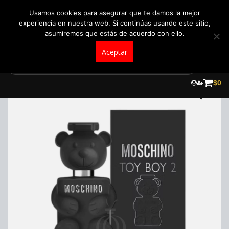
+57 321 5104488
pedidos@fraganceroscolombia.com.co
Usamos cookies para asegurar que te damos la mejor
experiencia en nuestra web. Si continúas usando este sitio,
asumiremos que estás de acuerdo con ello.
Aceptar
Skip
to
$
0
content