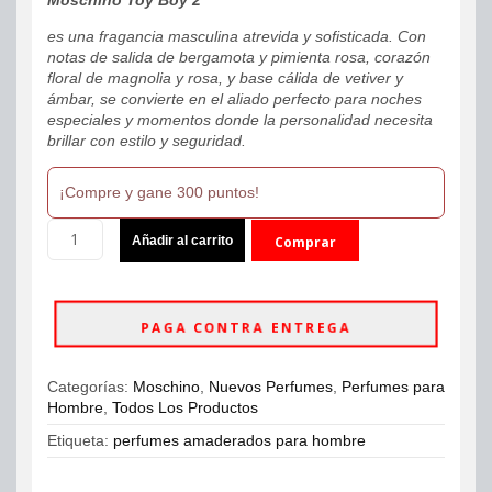
es una fragancia masculina atrevida y sofisticada. Con
notas de salida de bergamota y pimienta rosa, corazón
floral de magnolia y rosa, y base cálida de vetiver y
ámbar, se convierte en el aliado perfecto para noches
especiales y momentos donde la personalidad necesita
brillar con estilo y seguridad.
¡Compre y gane 300 puntos!
Moschino
Añadir al carrito
Comprar
Toy
Boy
ahora
2
Eau
PAGA CONTRA ENTREGA
De
Parfum
100ml
Categorías:
Moschino
,
Nuevos Perfumes
,
Perfumes para
Hombre
Hombre
,
Todos Los Productos
cantidad
Etiqueta:
perfumes amaderados para hombre