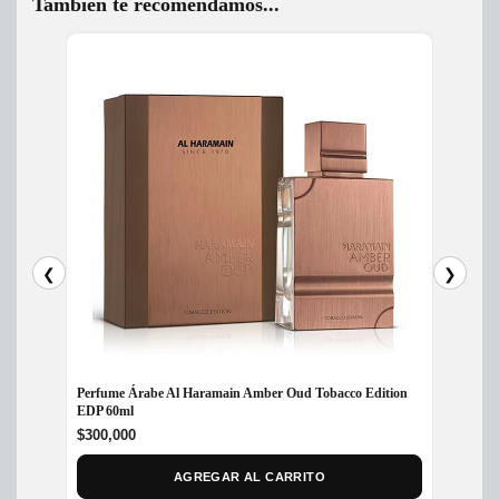
Tambien te recomendamos...
❮
❯
Perfume Árabe Al Haramain Amber Oud Tobacco Edition
Perfum
EDP 60ml
$
1,299
$
300,000
AGREGAR AL CARRITO