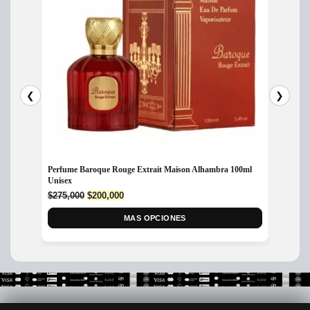
❮
❯
Perfume Baroque Rouge Extrait Maison Alhambra 100ml
Perfum
Unisex
Mujer
Original
Current
$
275,000
$
200,000
$
325,
price
price
was:
is:
MAS OPCIONES
$275,000.
$200,000.