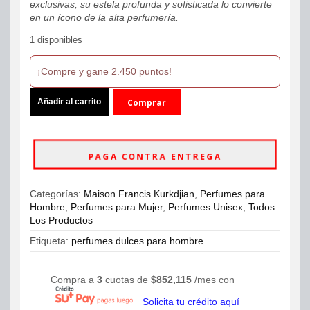
exclusivas, su estela profunda y sofisticada lo convierte
en un ícono de la alta perfumería.
1 disponibles
¡Compre y gane 2.450 puntos!
Maison
Añadir al carrito
Comprar
Francis
Kurkdjian
ahora
Baccarat
Rouge
PAGA CONTRA ENTREGA
540
Extrait
De
Categorías:
Maison Francis Kurkdjian
,
Perfumes para
Parfum
Hombre
,
Perfumes para Mujer
,
Perfumes Unisex
,
Todos
70ml
Los Productos
Unisex
cantidad
Etiqueta:
perfumes dulces para hombre
Compra a
3
cuotas de
$
852,115
/mes con
Solicita tu crédito aquí